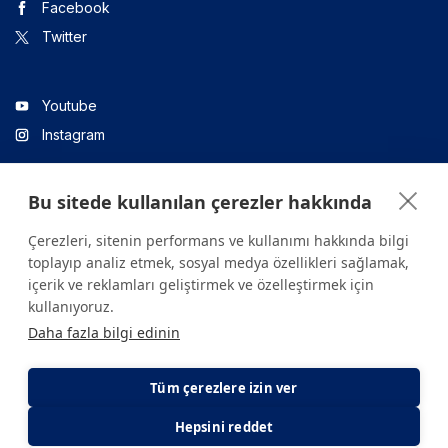
Facebook
Twitter
Youtube
Instagram
Bu sitede kullanılan çerezler hakkında
Linkedin
Çerezleri, sitenin performans ve kullanımı hakkında bilgi
toplayıp analiz etmek, sosyal medya özellikleri sağlamak,
içerik ve reklamları geliştirmek ve özelleştirmek için
Sitede yer alan tüm içerikler yalnızca bilgilendirme amaçlıdır.
kullanıyoruz.
Sağlığınızla ilgili sorularınız için mutlaka doktoruza ya da bir sağlık
Daha fazla bilgi edinin
kuruluşuna başvurunuz.
Copyright © 2026. Yeditepe Üniversitesi Hastanesi. Tüm hakları
saklıdır.
Tüm çerezlere izin ver
Hepsini reddet
Gizlilik ve Çerez Politikası
KVKK Aydınlatma Metni