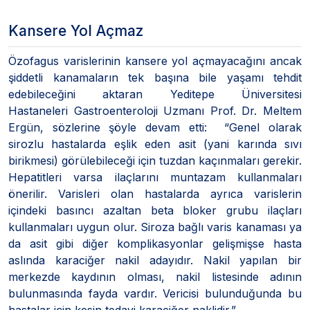
Kansere Yol Açmaz
Özofagus varislerinin kansere yol açmayacağını ancak
şiddetli kanamaların tek başına bile yaşamı tehdit
edebileceğini aktaran Yeditepe Üniversitesi
Hastaneleri Gastroenteroloji Uzmanı Prof. Dr. Meltem
Ergün, sözlerine şöyle devam etti: “Genel olarak
sirozlu hastalarda eşlik eden asit (yani karında sıvı
birikmesi) görülebileceği için tuzdan kaçınmaları gerekir.
Hepatitleri varsa ilaçlarını muntazam kullanmaları
önerilir. Varisleri olan hastalarda ayrıca varislerin
içindeki basıncı azaltan beta bloker grubu ilaçları
kullanmaları uygun olur. Siroza bağlı varis kanaması ya
da asit gibi diğer komplikasyonlar gelişmişse hasta
aslında karaciğer nakil adayıdır. Nakil yapılan bir
merkezde kaydının olması, nakil listesinde adının
bulunmasında fayda vardır. Vericisi bulunduğunda bu
hastalar için kesin tedavi karaciğer naklidir.”