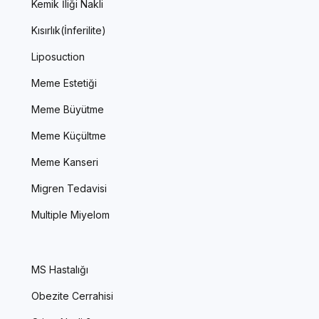
Kemik İliği Nakli
Kısırlık(İnferilite)
Liposuction
Meme Estetiği
Meme Büyütme
Meme Küçültme
Meme Kanseri
Migren Tedavisi
Multiple Miyelom
MS Hastalığı
Obezite Cerrahisi