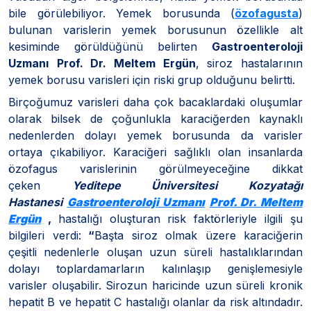
bile görülebiliyor. Yemek borusunda (
özofagusta
)
bulunan varislerin yemek borusunun özellikle alt
kesiminde görüldüğünü belirten
Gastroenteroloji
Uzmanı
Prof. Dr. Meltem Ergün
, siroz hastalarının
yemek borusu varisleri için riski grup olduğunu belirtti.
Birçoğumuz varisleri daha çok bacaklardaki oluşumlar
olarak bilsek de çoğunlukla karaciğerden kaynaklı
nedenlerden dolayı yemek borusunda da varisler
ortaya çıkabiliyor. Karaciğeri sağlıklı olan insanlarda
özofagus varislerinin görülmeyeceğine dikkat
çeken
Yeditepe Üniversitesi Kozyatağı
Hastanesi
Gastroenteroloji Uzmanı
Prof. Dr. Meltem
Ergün
,
hastalığı oluşturan risk faktörleriyle ilgili şu
bilgileri verdi:
“
Başta siroz olmak üzere karaciğerin
çeşitli nedenlerle oluşan uzun süreli hastalıklarından
dolayı toplardamarların kalınlaşıp genişlemesiyle
varisler oluşabilir. Sirozun haricinde uzun süreli kronik
hepatit B ve hepatit C hastalığı olanlar da risk altındadır.