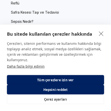
Reflü
Safra Kesesi Taşı ve Tedavisi
Sepsis Nedir?
Skolyoz Nedir?
Bu sitede kullanılan çerezler hakkında
Tiroid Hastalıkları
Çerezleri, sitenin performans ve kullanımı hakkında bilgi
toplayıp analiz etmek, sosyal medya özellikleri sağlamak,
Tiroid Nodülleri
içerik ve reklamları geliştirmek ve özelleştirmek için
Tüp Bebek
kullanıyoruz.
Daha fazla bilgi edinin
Yumurtalık Kanseri
Yutulabilir Mide Balonu
Tüm çerezlere izin ver
Yüksek Tansiyon
Hepsini reddet
Çerez ayarları
E-Randevu
E-Sonuç
Kurumsal