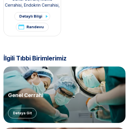
Cerrahisi
,
Endokrin Cerrahisi
,
Gastroenteroloji Cerrahisi
,
Detaylı Bilgi
Organ Nakli Merkezi
,
Böbrek Nakli Merkezi
,
Randevu
Karaciğer Nakli Merkezi
İlgili Tıbbi Birimlerimiz
Genel Cerrahi
Detaya Git