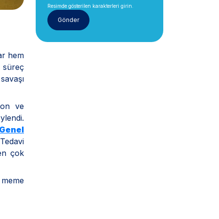
Resimde gösterilen karakterleri girin.
dar hem
 süreç
savaşı
son ve
ylendi.
Genel
 Tedavi
ren çok
la meme