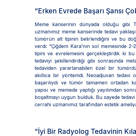
“Erken Evrede Başarı Şansı Ç
Meme kanserinin dünyada olduğu gibi Tü
uzmanımız meme kanserinde tedavi yaklaşım
tümörün alt tipinin belirlendiğini ve bu doğr
verdi: “Çiğdem Kara’nın sol memesinde 2-2,5
tipini ve evrelemesini gerçekleştirdik ki
tedaviyi şekillendirdiği gibi sonrasında me
tedaviden yararlanabilen özel bir tümörd
akıllıca bir yöntemdi. Neoadjuvan tedavi 
başarılıydı ve tümör tamamen ortadan kal
yapısı ve memede yaptığı yayılımdan sonr
boşaltmayı uygun bulduk. Bu sayede tedavi so
cerrahi uzmanımız tarafından estetik ameliya
“İyi Bir Radyolog Tedavinin Kıl