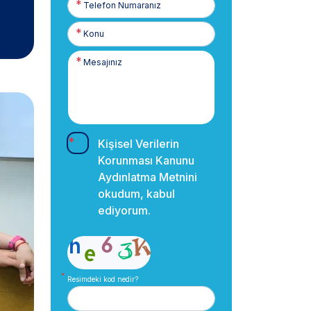
Numaranız
Kişisel Verilerin
Korunması Kanunu
Aydınlatma Metnini
okudum, kabul
ediyorum.
Resimdeki kod nedir?