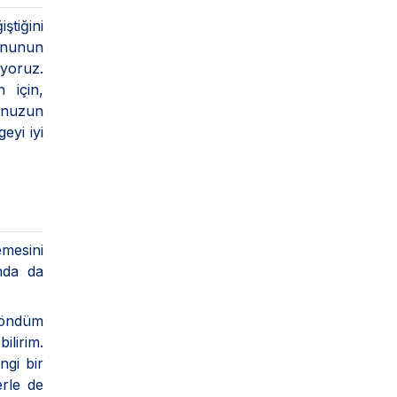
ştiğini
onunun
iyoruz.
 için,
ğunuzun
eyi iyi
mesini
nda da
döndüm
ilirim.
gi bir
erle de