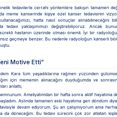
nelik tedavilerle cerrahi yöntemlere bakışın tamamen deği
da meme kanserinde kişiye özel kanser tedavisinin vizy
llanacağımızı, hatta nasıl sonuçlar alınabilineceğini bil
a tedavi yaklaşımımızı değiştirebiliyoruz. Ancak bunun
sürekli hastanın üzerinde olması önemli. İyi bir radyolo
ansız geçmeye benzer. Bu nedenle radyoloğun kanserli bölg
nuştu.
eni Motive Etti”
 Çiğdem Kara tüm yaşadıklarına rağmen yüzünden gülümse
adığım için mememin alınacağını duyduğumda ve sonrası
arı anlattı;
memnunum. Ameliyatımdan bir hafta sonra aktif hayatıma 
başladım. Aslında tamamen eski hayatıma geri döndüm diyeb
avisiyle devam ediyorum. Şu an çalışmıyorum ama herhan
ma da döneceğim. Bu tedavi sürecini çok zor atlatan kişil