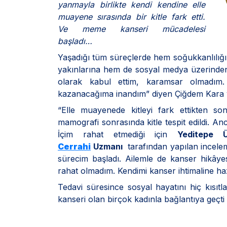
yanmayla birlikte kendi kendine elle
muayene sırasında bir kitle fark etti.
Ve meme kanseri mücadelesi
başladı…
Yaşadığı tüm süreçlerde hem soğukkanlılığı
yakınlarına hem de sosyal medya üzerinde
olarak kabul ettim, karamsar olmadı
kazanacağıma inandım” diyen Çiğdem Kara yaş
“Elle muayenede kitleyi fark ettikten 
mamografi sonrasında kitle tespit edildi. Anc
İçim rahat etmediği için
Yeditepe Ü
Cerrahi
Uzmanı
tarafından yapılan incelem
sürecim başladı. Ailemle de kanser hikâye
rahat olmadım. Kendimi kanser ihtimaline haz
Tedavi süresince sosyal hayatını hiç kısı
kanseri olan birçok kadınla bağlantıya geçti