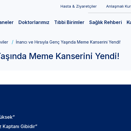
Hasta & Ziyaretçiler
Anlaşmalı Ku
aneler
Doktorlarımız
Tıbbi Birimler
Sağlık Rehberi
K
viler
İnancı ve Hırsıyla Genç Yaşında Meme Kanserini Yendi!
 Yaşında Meme Kanserini Yendi!
Yüksek”
z Kaptanı Gibidir”