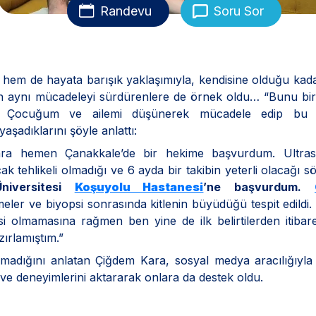
Randevu
Soru Sor
 hem de hayata barışık yaklaşımıyla, kendisine olduğu ka
n aynı mücadeleyi sürdürenlere de örnek oldu… “Bunu bir
m. Çocuğum ve ailemi düşünerek mücadele edip bu 
adıklarını şöyle anlattı:
sonra hemen Çanakkale’de bir hekime başvurdum. Ultra
ak tehlikeli olmadığı ve 6 ayda bir takibin yeterli olacağı sö
niversitesi
Koşuyolu Hastanesi
’ne başvurdum.
eler ve biyopsi sonrasında kitlenin büyüdüğü tespit edildi.
si olmamasına rağmen ben yine de ilk belirtilerden itiba
ırlamıştım.”
tlamadığını anlatan Çiğdem Kara, sosyal medya aracılığıy
 ve deneyimlerini aktararak onlara da destek oldu.