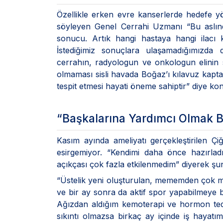
Özellikle erken evre kanserlerde hedefe yö
söyleyen Genel Cerrahi Uzmanı “Bu aslın
sonucu. Artık hangi hastaya hangi ilacı ku
İstediğimiz sonuçlara ulaşamadığımızda d
cerrahın, radyologun ve onkologun elinin 
olmaması sisli havada Boğaz’ı kılavuz kapt
tespit etmesi hayati öneme sahiptir” diye ko
“Başkalarına Yardımcı Olmak B
Kasım ayında ameliyatı gerçekleştirilen
esirgemiyor. “Kendimi daha önce hazırl
açıkçası çok fazla etkilenmedim” diyerek şunl
“Üstelik yeni oluşturulan, mememden çok 
ve bir ay sonra da aktif spor yapabilmeye 
Ağızdan aldığım kemoterapi ve hormon ted
sıkıntı olmazsa birkaç ay içinde iş hayatı