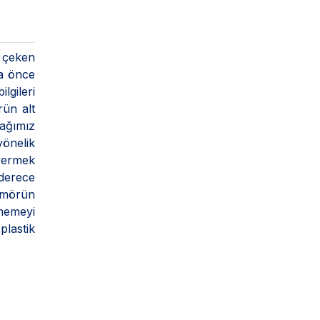
 çeken
da önce
lgileri
rün alt
cağımız
yönelik
 vermek
 derece
tümörün
 memeyi
plastik