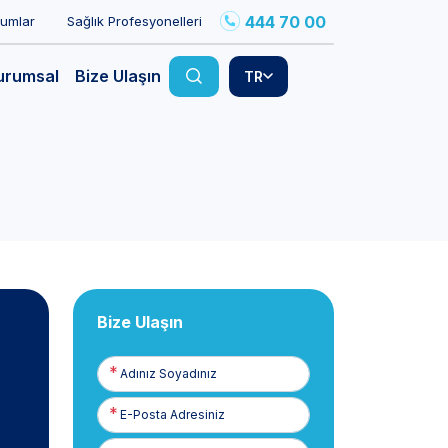
444 70 00
rumlar
Sağlık Profesyonelleri
urumsal
Bize Ulaşın
TR
Bize Ulaşın
Adınız
Soyadınız
E-
Posta
Telefon