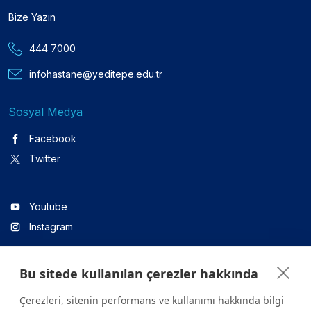
Bize Yazın
444 7000
infohastane@yeditepe.edu.tr
Sosyal Medya
Facebook
Twitter
Youtube
Instagram
Bu sitede kullanılan çerezler hakkında
Linkedin
Çerezleri, sitenin performans ve kullanımı hakkında bilgi