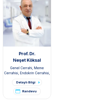
Prof. Dr.
Neşet Köksal
Genel Cerrahi
,
Meme
Cerrahisi
,
Endokrin Cerrahisi
,
Gastroenteroloji Cerrahisi
,
Detaylı Bilgi
Obezite Cerrahisi
Randevu