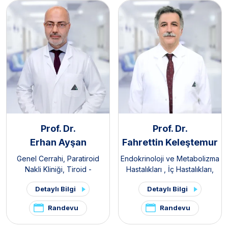
Prof. Dr.
Prof. Dr.
Erhan Ayşan
Fahrettin Keleştemur
Genel Cerrahi
,
Paratiroid
Endokrinoloji ve Metabolizma
Nakli Kliniği
,
Tiroid -
Hastalıkları
,
İç Hastalıkları
,
Paratiroid Hastalıkları ve
Tiroid - Paratiroid Hastalıkları
Detaylı Bilgi
Detaylı Bilgi
Cerrahisi Kliniği
,
Endokrin
ve Cerrahisi Kliniği
,
Hipofiz
Cerrahisi
Kliniği
,
Polikistik Over
Randevu
Randevu
Sendromu / PKOS ve
Hirsutizm Kliniği
,
Hirsutizm