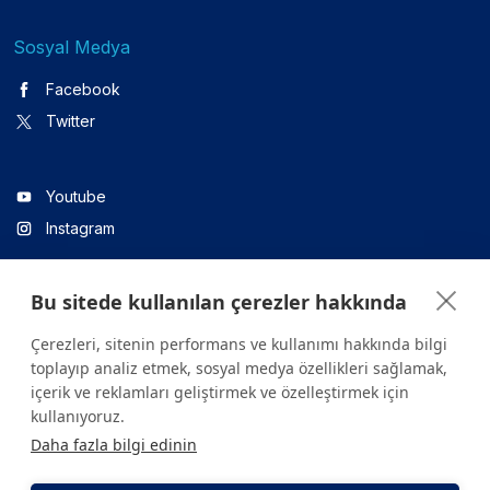
Sosyal Medya
Facebook
Twitter
Youtube
Instagram
Bu sitede kullanılan çerezler hakkında
Linkedin
Çerezleri, sitenin performans ve kullanımı hakkında bilgi
toplayıp analiz etmek, sosyal medya özellikleri sağlamak,
içerik ve reklamları geliştirmek ve özelleştirmek için
Sitede yer alan tüm içerikler yalnızca bilgilendirme amaçlıdır.
kullanıyoruz.
Sağlığınızla ilgili sorularınız için mutlaka doktoruza ya da bir sağlık
Daha fazla bilgi edinin
kuruluşuna başvurunuz.
Copyright © 2026. Yeditepe Üniversitesi Hastanesi. Tüm hakları