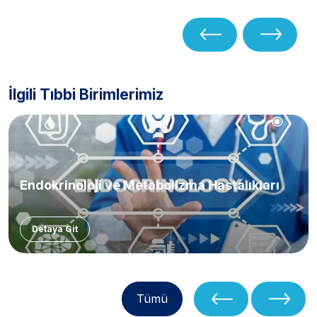
Kliniği
,
Pelvik Ağrı ve
Endometriozis Kliniği
İlgili Tıbbi Birimlerimiz
Endokrinoloji ve Metabolizma Hastalıkları
Detaya Git
Tümü