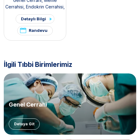
Genel Cerrahi
,
Meme
Cerrahisi
,
Endokrin Cerrahisi
,
Gastroenteroloji Cerrahisi
,
Detaylı Bilgi
Organ Nakli Merkezi
,
Böbrek Nakli Merkezi
,
Randevu
Karaciğer Nakli Merkezi
İlgili Tıbbi Birimlerimiz
Genel Cerrahi
Detaya Git