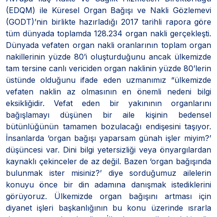
(EDQM) ile Küresel Organ Bağışı ve Nakli Gözlemevi
(GODT)’nin birlikte hazırladığı 2017 tarihli rapora göre
tüm dünyada toplamda 128.234 organ nakli gerçekleşti.
Dünyada vefaten organ nakli oranlarının toplam organ
nakillerinin yüzde 80’i oluşturduğunu ancak ülkemizde
tam tersine canlı vericiden organ naklinin yüzde 80’lerin
üstünde olduğunu ifade eden uzmanımız “ülkemizde
vefaten naklin az olmasının en önemli nedeni bilgi
eksikliğidir. Vefat eden bir yakınının organlarını
bağışlamayı düşünen bir aile kişinin bedensel
bütünlüğünün tamamen bozulacağı endişesini taşıyor.
İnsanlarda ‘organ bağışı yaparsam günah işler miyim?’
düşüncesi var. Dini bilgi yetersizliği veya önyargılardan
kaynaklı çekinceler de az değil. Bazen ‘organ bağışında
bulunmak ister misiniz?’ diye sorduğumuz ailelerin
konuyu önce bir din adamına danışmak istediklerini
görüyoruz. Ülkemizde organ bağışını artması için
diyanet işleri başkanlığının bu konu üzerinde ısrarla