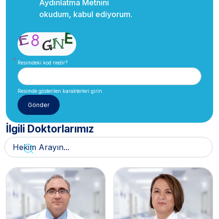
Aydınlatma Metnini
okudum, kabul ediyorum.
Resimdeki kod nedir?
Resimde gösterilen karakterleri girin.
İlgili Doktorlarımız