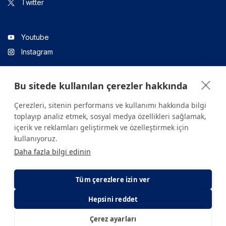
Twitter
Youtube
Instagram
Bu sitede kullanılan çerezler hakkında
Linkedin
Çerezleri, sitenin performans ve kullanımı hakkında bilgi
toplayıp analiz etmek, sosyal medya özellikleri sağlamak,
içerik ve reklamları geliştirmek ve özelleştirmek için
Sitede yer alan tüm içerikler yalnızca bilgilendirme amaçlıdır.
kullanıyoruz.
Sağlığınızla ilgili sorularınız için mutlaka doktoruza ya da bir sağlık
Daha fazla bilgi edinin
kuruluşuna başvurunuz.
Copyright © 2026. Yeditepe Üniversitesi Hastanesi. Tüm hakları
saklıdır.
Tüm çerezlere izin ver
Hepsini reddet
Gizlilik ve Çerez Politikası
KVKK Aydınlatma Metni
Çerez ayarları
E-Randevu
E-Sonuç