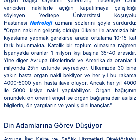
organ bağışı sayısının yetersizliği nedeniyle canlı
vericiden nakillerle açığın kapatılmaya çalışıldığı
söyleyen Yeditepe Üniversitesi Koşuyolu
Hastanesi
Nefroloji
uzmanı sözlerini şöyle sürdürdü:
“Organ naklinin gelişmiş olduğu ülkeler ile aramızda bir
kıyaslama yapmak gerekirse arada ortalama 10-15 kat
fark bulunmakta. Katolik bir toplum olmasına rağmen
İspanya’da oranlar 1 milyon kişi başına 35-40 arasıdır.
Yine diğer Avrupa ülkelerinde ve Amerika da oranlar 1
milyonda 25’in üstünde seyrediyor. Ülkemizde 30 bine
yakın hasta organ nakli bekliyor ve her yıl bu rakama
4000-5000 yeni hasta ilave oluyor. Ancak her yıl 4000
ile 5000 kişiye nakil yapılabiliyor. Organ bağışının
önündeki ön önemli engel ise organ bağışına dair asılsız
bilgilerin, ön yargıların ve yanlış dini inançlar.”
Din Adamlarına Görev Düşüyor
Avrupa İlaç Kalite ve Sağlık Hizmetleri Direktörlüğü