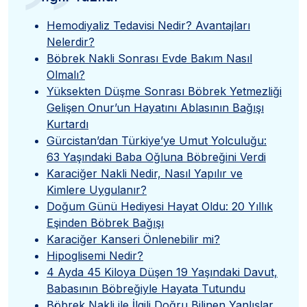
”
Hemodiyaliz Tedavisi Nedir? Avantajları
Nelerdir?
Böbrek Nakli Sonrası Evde Bakım Nasıl
Olmalı?
Yüksekten Düşme Sonrası Böbrek Yetmezliği
Gelişen Onur’un Hayatını Ablasının Bağışı
Kurtardı
Gürcistan’dan Türkiye’ye Umut Yolculuğu:
63 Yaşındaki Baba Oğluna Böbreğini Verdi
Karaciğer Nakli Nedir, Nasıl Yapılır ve
Kimlere Uygulanır?
Doğum Günü Hediyesi Hayat Oldu: 20 Yıllık
Eşinden Böbrek Bağışı
Karaciğer Kanseri Önlenebilir mi?
Hipoglisemi Nedir?
4 Ayda 45 Kiloya Düşen 19 Yaşındaki Davut,
Babasının Böbreğiyle Hayata Tutundu
Böbrek Nakli ile İlgili Doğru Bilinen Yanlışlar