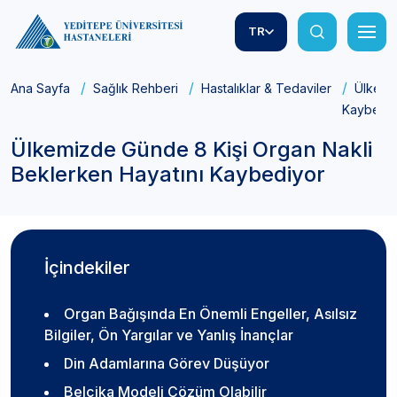
TR
Ana Sayfa
Sağlık Rehberi
Hastalıklar & Tedaviler
Ülkemi
Kaybediy
Ülkemizde Günde 8 Kişi Organ Nakli
Beklerken Hayatını Kaybediyor
İçindekiler
Organ Bağışında En Önemli Engeller, Asılsız
Bilgiler, Ön Yargılar ve Yanlış İnançlar
Din Adamlarına Görev Düşüyor
Belçika Modeli Çözüm Olabilir