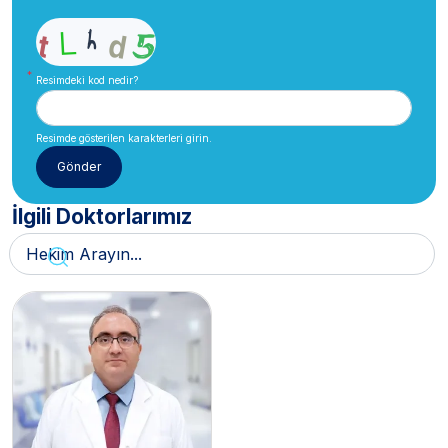
Resimdeki kod nedir?
Resimde gösterilen karakterleri girin.
İlgili Doktorlarımız