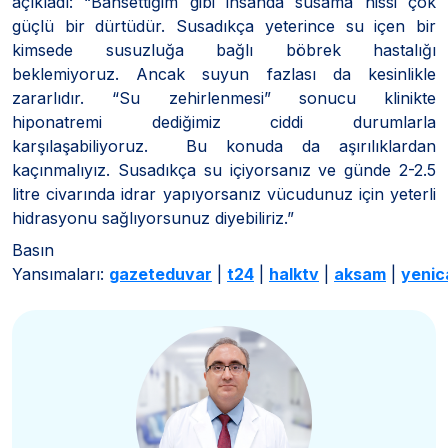
açıkladı: “Bahsettiğim gibi insanda susama hissi çok
güçlü bir dürtüdür. Susadıkça yeterince su içen bir
kimsede susuzluğa bağlı böbrek hastalığı
beklemiyoruz. Ancak suyun fazlası da kesinlikle
zararlıdır. “Su zehirlenmesi” sonucu klinikte
hiponatremi dediğimiz ciddi durumlarla
karşılaşabiliyoruz. Bu konuda da aşırılıklardan
kaçınmalıyız. Susadıkça su içiyorsanız ve günde 2-2.5
litre civarında idrar yapıyorsanız vücudunuz için yeterli
hidrasyonu sağlıyorsunuz diyebiliriz.”
Basın
Yansımaları:
gazeteduvar
|
t24
|
halktv
|
aksam
|
yenic