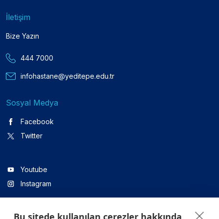
İletişim
Bize Yazın
444 7000
infohastane@yeditepe.edu.tr
Sosyal Medya
Facebook
Twitter
Youtube
Instagram
Bu sitede kullanılan çerezler hakkında
Linkedin