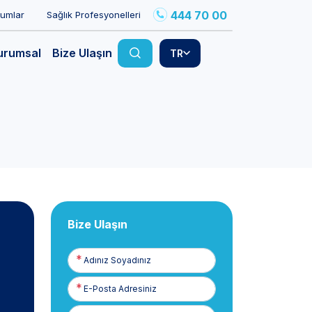
444 70 00
rumlar
Sağlık Profesyonelleri
urumsal
Bize Ulaşın
TR
Bize Ulaşın
Adınız
Soyadınız
E-
Posta
Telefon