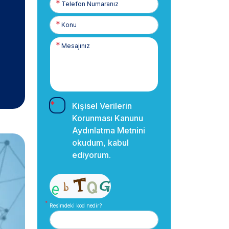
Numaranız
Kişisel Verilerin
Korunması Kanunu
Aydınlatma Metnini
okudum, kabul
ediyorum.
Resimdeki kod nedir?