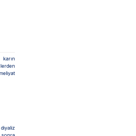
, karın
elerden
meliyat
diyaliz
n sonra