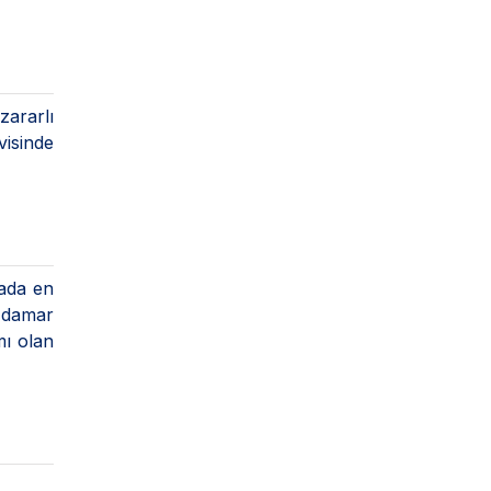
zararlı
visinde
kada en
 damar
mı olan