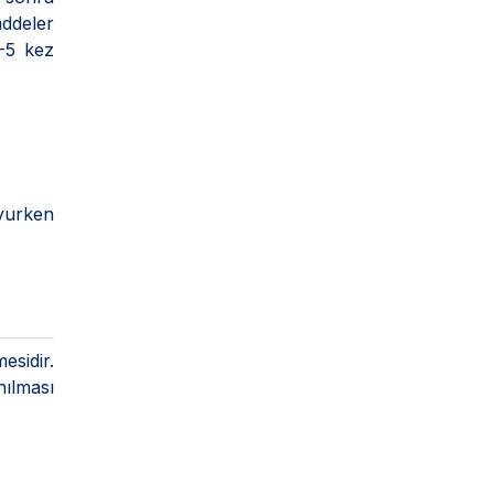
addeler
4-5 kez
uyurken
esidir.
nılması