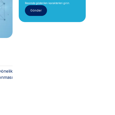
Resimde gösterilen karakterleri girin.
önelik
onması