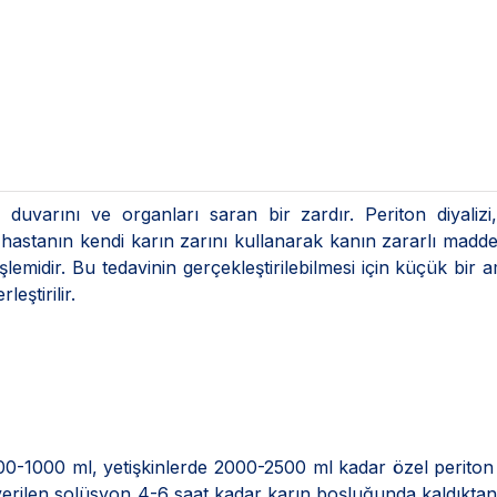
duvarını ve organları saran bir zardır. Periton diyalizi
, hastanın kendi karın zarını kullanarak kanın zararlı madd
şlemidir. Bu tedavinin gerçekleştirilebilmesi için küçük bir a
eştirilir.
0-1000 ml, yetişkinlerde 2000-2500 ml kadar özel periton 
verilen solüsyon 4-6 saat kadar karın boşluğunda kaldıkta