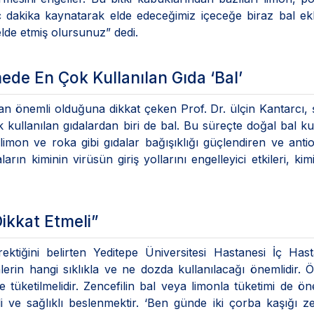
ç dakika kaynatarak elde edeceğimiz içeceğe biraz bal ek
elde etmiş olursunuz” dedi.
mede En Çok Kullanılan Gıda ‘Bal’
dan önemli olduğuna dikkat çeken Prof. Dr. ülçin Kantarcı, 
k kullanılan gıdalardan biri de bal. Bu süreçte doğal bal ku
limon ve roka gibi gıdalar bağışıklığı güçlendiren ve anti
arın kiminin virüsün giriş yollarını engelleyici etkileri, kim
Dikkat Etmeli”
ktiğini belirten Yeditepe Üniversitesi Hastanesi İç Hasta
erin hangi sıklıkla ve ne dozda kullanılacağı önemlidir. 
 tüketilmelidir. Zencefilin bal veya limonla tüketimi de öne
ve sağlıklı beslenmektir. ‘Ben günde iki çorba kaşığı z