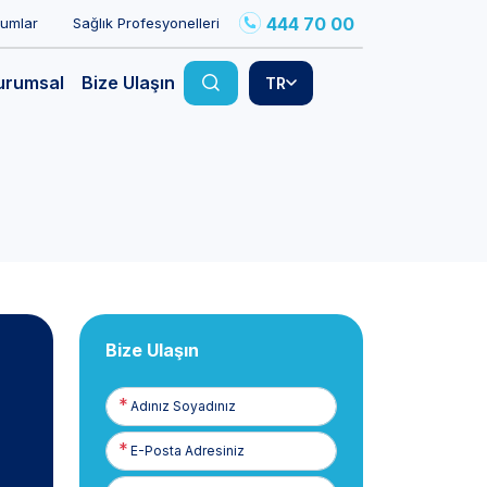
444 70 00
rumlar
Sağlık Profesyonelleri
urumsal
Bize Ulaşın
TR
Bize Ulaşın
Adınız
Soyadınız
E-
Posta
Telefon