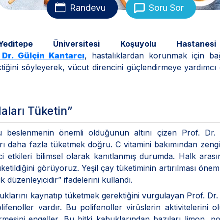
Randevu
Soru Sor
Yeditepe Üniversitesi Koşuyolu Hastan
 Dr. Gülçin Kantarcı
, hastalıklardan korunmak için bağ
tiğini söyleyerek, vücut direncini güçlendirmeye yardımcı
daları Tüketin”
ru beslenmenin önemli olduğunun altını çizen Prof. Dr. 
aları daha fazla tüketmek doğru. C vitamini bakımından zeng
ici etkileri bilimsel olarak kanıtlanmış durumda. Halk aras
üketildiğini görüyoruz. Yeşil çay tüketiminin artırılması önemli
 düzenleyicidir” ifadelerini kullandı.
buklarını kaynatıp tüketmek gerektiğini vurgulayan Prof. Dr.
fenoller vardır. Bu polifenoller virüslerin aktivitelerini 
rmesini engeller. Bu bitki kabuklarından bazıları limon, po