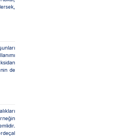
lersek,
şunları
llanımı
oksidan
inin de
lıkları
Örneğin
mlidir.
erdeçal