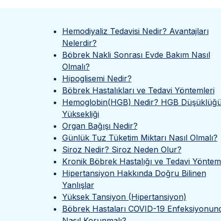
Hemodiyaliz Tedavisi Nedir? Avantajları
Nelerdir?
Böbrek Nakli Sonrası Evde Bakım Nasıl
Olmalı?
Hipoglisemi Nedir?
Böbrek Hastalıkları ve Tedavi Yöntemleri
Hemoglobin(HGB) Nedir? HGB Düşüklüğü
Yüksekliği
Organ Bağışı Nedir?
Günlük Tuz Tüketim Miktarı Nasıl Olmalı?
Siroz Nedir? Siroz Neden Olur?
Kronik Böbrek Hastalığı ve Tedavi Yönteml
Hipertansiyon Hakkında Doğru Bilinen
Yanlışlar
Yüksek Tansiyon (Hipertansiyon)
Böbrek Hastaları COVID-19 Enfeksiyonun
Nasıl Korunmalı?