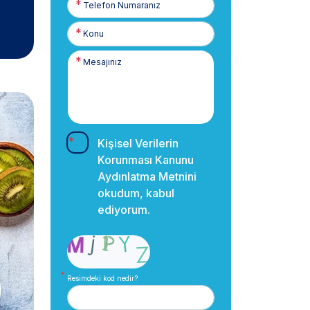
Numaranız
Kişisel Verilerin
Korunması Kanunu
Aydınlatma Metnini
okudum, kabul
ediyorum.
Resimdeki kod nedir?