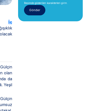
Resimde gösterilen karakterleri girin.
esi
İç
ışıklık
 olacak
Gülçin
in olan
ında da
. Yeşil
 Gülçin
olumsuz
rtakal,