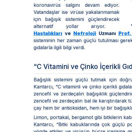
koronavirüs salgını devam ediyor.
Vatandaşlar ise virüse yakalanmamak
için bağışık sistemini güçlendirecek
alternatif yollar arıyor.
Hastalıkları
ve
Nefroloji
Uzmanı
Prof.
sisteminin her zaman güçlü tutulması gerek
gıdalarla ilgili bilgi verdi.
“C Vitamini ve Çinko İçerikli Gı
Bağışlık sistemini güçlü tutmak için doğ
Kantarcı, “C vitaminli ve çinko içerikli gıd
zencefil ve zerdeçalın bağışıklık güçlendir
zencefil ve zerdeçalın bal ile karıştırılarak t
çay hem bir antioksidan, hem iyi bir bağışıklık
Limon, portakal, bergamot gibi bitkilerin ka
Kantarcı, “Bitki kabuklarında çok güçlü poli
yönde etkiler ve virüsün hücre içerisine gi