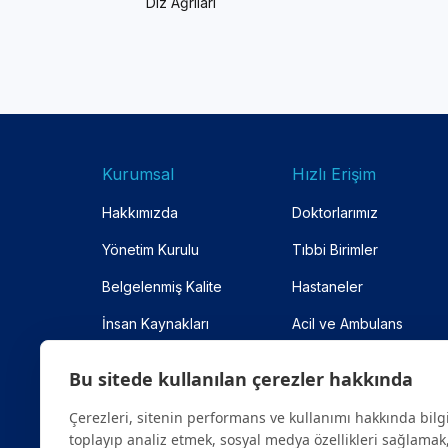
Diz Ağrıları
Kurumsal
Hızlı Erişim
Hakkımızda
Doktorlarımız
Yönetim Kurulu
Tıbbi Birimler
Belgelenmiş Kalite
Hastaneler
İnsan Kaynakları
Acil ve Ambulans
Anlaşmalı Kurumlar
Online Randevu
Bu sitede kullanılan çerezler hakkında
Site Haritası
Çerezleri, sitenin performans ve kullanımı hakkında bilg
toplayıp analiz etmek, sosyal medya özellikleri sağlamak,