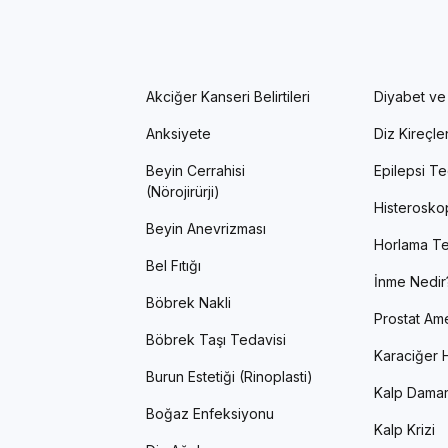
Akciğer Kanseri Belirtileri
Diyabet ve
Anksiyete
Diz Kireçl
Beyin Cerrahisi
Epilepsi Te
(Nörojirürji)
Histerosko
Beyin Anevrizması
Horlama Te
Bel Fıtığı
İnme Nedir
Böbrek Nakli
Prostat Ame
Böbrek Taşı Tedavisi
Karaciğer H
Burun Estetiği (Rinoplasti)
Kalp Damar
Boğaz Enfeksiyonu
Kalp Krizi