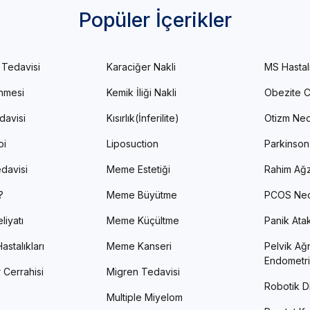
Popüler İçerikler
 Tedavisi
Karaciğer Nakli
MS Hastal
enmesi
Kemik İliği Nakli
Obezite C
davisi
Kısırlık(İnferilite)
Otizm Ned
pi
Liposuction
Parkinson
davisi
Meme Estetiği
Rahim Ağz
?
Meme Büyütme
PCOS Ned
liyatı
Meme Küçültme
Panik Atak 
astalıkları
Meme Kanseri
Pelvik Ağr
Endometri
 Cerrahisi
Migren Tedavisi
Robotik Di
Multiple Miyelom