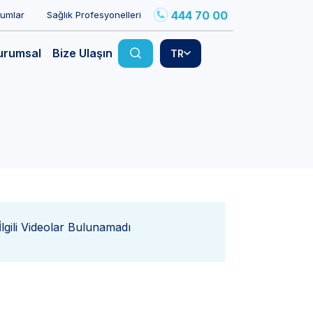
444 70 00
rumlar
Sağlık Profesyonelleri
urumsal
Bize Ulaşın
TR
İlgili Videolar Bulunamadı