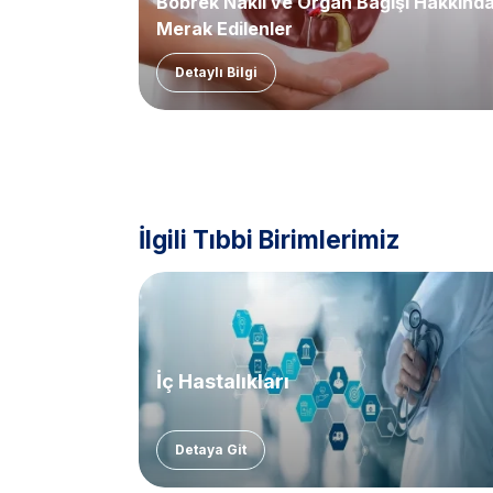
Böbrek Nakli ve Organ Bağışı Hakkınd
Merak Edilenler
Detaylı Bilgi
İlgili Tıbbi Birimlerimiz
İç Hastalıkları
Detaya Git