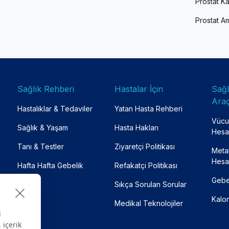
Prostat Ka
Prostat Am
Sağlık Rehberi
Hastalar İçin
Sağ
Araç
Hastalıklar & Tedaviler
Yatan Hasta Rehberi
Vücut
Sağlık & Yaşam
Hasta Hakları
Hesa
Tanı & Testler
Ziyaretçi Politikası
Meta
Hesa
Hafta Hafta Gebelik
Refakatçi Politikası
Gebe
Sıkça Sorulan Sorular
Kalor
Medikal Teknolojiler
i
 içerik