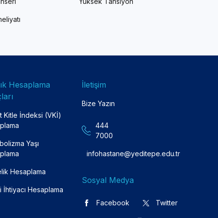
nseri
Yüksek Tansiyon
eliyatı
lık Hesaplama
İletişim
ları
Bize Yazın
 Kitle İndeksi (VKİ)
plama
444
7000
bolizma Yaşı
plama
infohastane@yeditepe.edu.tr
lik Hesaplama
Sosyal Medya
i İhtiyacı Hesaplama
Facebook
Twitter