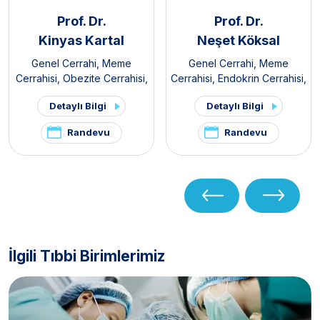
Prof. Dr.
Prof. Dr.
Kinyas Kartal
Neşet Köksal
Genel Cerrahi
,
Meme
Genel Cerrahi
,
Meme
Cerrahisi
,
Obezite Cerrahisi
,
Cerrahisi
,
Endokrin Cerrahisi
,
Endokrin Cerrahisi
,
Gastroenteroloji Cerrahisi
,
Detaylı Bilgi
Detaylı Bilgi
Gastroenteroloji Cerrahisi
Obezite Cerrahisi
Randevu
Randevu
İlgili Tıbbi Birimlerimiz