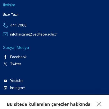
İletişim
Bize Yazın
444 7000
infohastane@yeditepe.edu.tr
Sosyal Medya
Facebook
Twitter
Youtube
Instagram
Bu sitede kullanılan çerezler hakkında
Linkedin