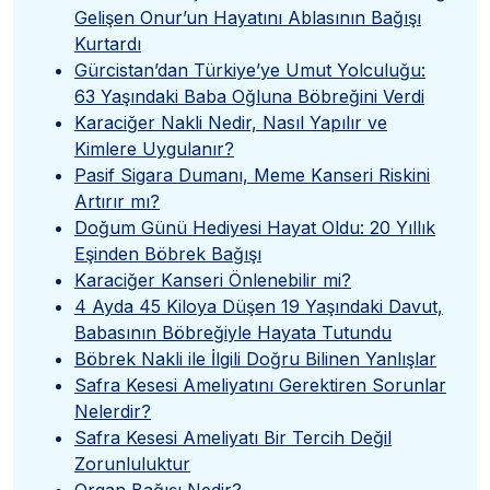
Gelişen Onur’un Hayatını Ablasının Bağışı
Kurtardı
Gürcistan’dan Türkiye’ye Umut Yolculuğu:
63 Yaşındaki Baba Oğluna Böbreğini Verdi
Karaciğer Nakli Nedir, Nasıl Yapılır ve
Kimlere Uygulanır?
Pasif Sigara Dumanı, Meme Kanseri Riskini
Artırır mı?
Doğum Günü Hediyesi Hayat Oldu: 20 Yıllık
Eşinden Böbrek Bağışı
Karaciğer Kanseri Önlenebilir mi?
4 Ayda 45 Kiloya Düşen 19 Yaşındaki Davut,
Babasının Böbreğiyle Hayata Tutundu
Böbrek Nakli ile İlgili Doğru Bilinen Yanlışlar
Safra Kesesi Ameliyatını Gerektiren Sorunlar
Nelerdir?
Safra Kesesi Ameliyatı Bir Tercih Değil
Zorunluluktur
Organ Bağışı Nedir?