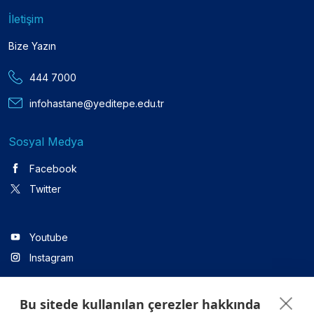
İletişim
Bize Yazın
444 7000
infohastane@yeditepe.edu.tr
Sosyal Medya
Facebook
Twitter
Youtube
Instagram
Bu sitede kullanılan çerezler hakkında
Linkedin