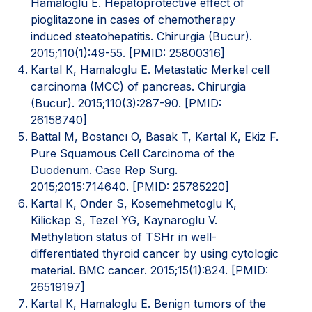
Hamaloglu E. Hepatoprotective effect of
pioglitazone in cases of chemotherapy
induced steatohepatitis. Chirurgia (Bucur).
2015;110(1):49-55. [PMID: 25800316]
Kartal K, Hamaloglu E. Metastatic Merkel cell
carcinoma (MCC) of pancreas. Chirurgia
(Bucur). 2015;110(3):287-90. [PMID:
26158740]
Battal M, Bostancı O, Basak T, Kartal K, Ekiz F.
Pure Squamous Cell Carcinoma of the
Duodenum. Case Rep Surg.
2015;2015:714640. [PMID: 25785220]
Kartal K, Onder S, Kosemehmetoglu K,
Kilickap S, Tezel YG, Kaynaroglu V.
Methylation status of TSHr in well-
differentiated thyroid cancer by using cytologic
material. BMC cancer. 2015;15(1):824. [PMID:
26519197]
Kartal K, Hamaloglu E. Benign tumors of the