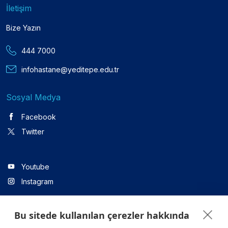
İletişim
Bize Yazın
444 7000
infohastane@yeditepe.edu.tr
Sosyal Medya
Facebook
Twitter
Youtube
Instagram
Bu sitede kullanılan çerezler hakkında
Linkedin