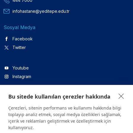
444 7000
infohastane@yeditepe.edu.tr
Sosyal Medya
Facebook
Twitter
Youtube
Instagram
Bu sitede kullanılan çerezler hakkında
Linkedin
Çerezleri, sitenin performans ve kullanımı hakkında bilgi
toplayıp analiz etmek, sosyal medya özellikleri sağlamak,
içerik ve reklamları geliştirmek ve özelleştirmek için
Sitede yer alan tüm içerikler yalnızca bilgilendirme amaçlıdır.
kullanıyoruz.
Sağlığınızla ilgili sorularınız için mutlaka doktoruza ya da bir sağlık