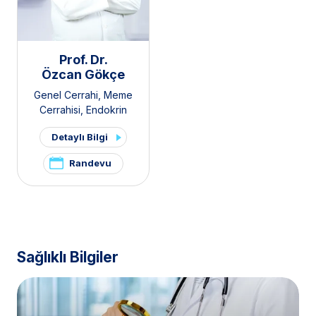
Prof. Dr.
Özcan Gökçe
Genel Cerrahi
,
Meme
Cerrahisi
,
Endokrin
Cerrahisi
,
Gastroenteroloji
Detaylı Bilgi
Cerrahisi
,
Organ Nakli
Merkezi
,
Böbrek Nakli
Randevu
Merkezi
,
Karaciğer Nakli
Merkezi
Sağlıklı Bilgiler