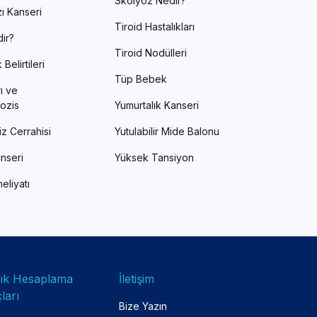
Skolyoz Nedir?
ı Kanseri
Tiroid Hastalıkları
ir?
Tiroid Nodülleri
Belirtileri
Tüp Bebek
ı ve
ozis
Yumurtalık Kanseri
z Cerrahisi
Yutulabilir Mide Balonu
nseri
Yüksek Tansiyon
eliyatı
lık Hesaplama
İletişim
ları
Bize Yazın