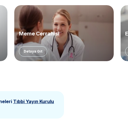
Meme Cerrahisi
E
Detaya Git
neleri
Tıbbi Yayın Kurulu