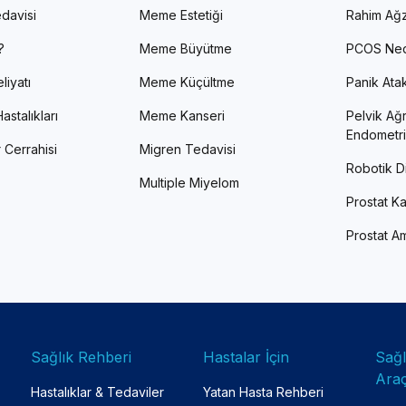
davisi
Meme Estetiği
Rahim Ağz
?
Meme Büyütme
PCOS Ned
liyatı
Meme Küçültme
Panik Atak 
astalıkları
Meme Kanseri
Pelvik Ağr
Endometri
 Cerrahisi
Migren Tedavisi
Robotik Di
Multiple Miyelom
Prostat Ka
Prostat Am
Sağlık Rehberi
Hastalar İçin
Sağ
Araç
Hastalıklar & Tedaviler
Yatan Hasta Rehberi