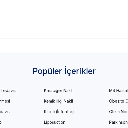
Popüler İçerikler
 Tedavisi
Karaciğer Nakli
MS Hastal
enmesi
Kemik İliği Nakli
Obezite C
davisi
Kısırlık(İnferilite)
Otizm Ned
pi
Liposuction
Parkinson