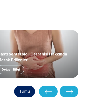
astroenteroloji Cerrahisi Hakkında
Sıcak Kemo
erak Edilenler
Detaylı Bilgi
Detaylı Bil
Tümü