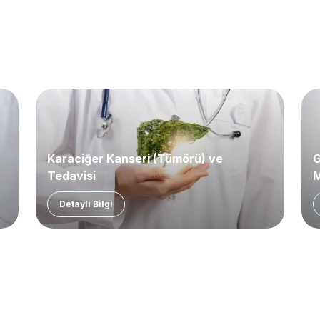
Karaciğer Kanseri (Tümörü) ve
G
Tedavisi
M
Detaylı Bilgi