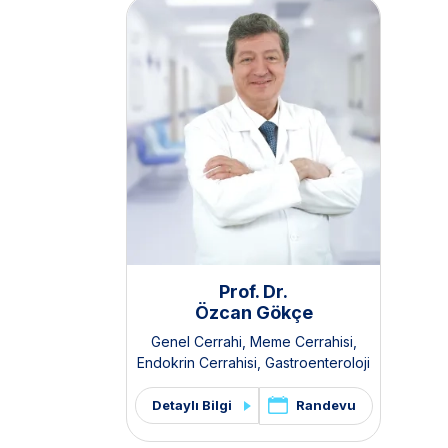
Prof. Dr.
Özcan Gökçe
Genel Cerrahi
,
Meme Cerrahisi
,
Endokrin Cerrahisi
,
Gastroenteroloji
Cerrahisi
,
Organ Nakli Merkezi
,
Böbrek Nakli Merkezi
,
Karaciğer
Randevu
Detaylı Bilgi
Nakli Merkezi