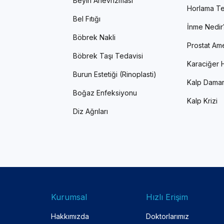
Beyin Anevrizması
Horlama Te
Bel Fıtığı
İnme Nedir
Böbrek Nakli
Prostat Ame
Böbrek Taşı Tedavisi
Karaciğer H
Burun Estetiği (Rinoplasti)
Kalp Damar
Boğaz Enfeksiyonu
Kalp Krizi
Diz Ağrıları
Kurumsal
Hızlı Erişim
Hakkımızda
Doktorlarımız