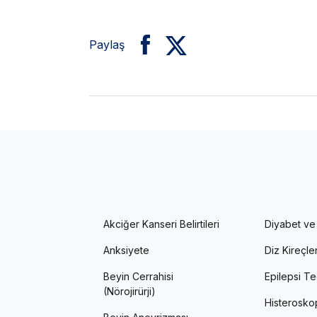
Paylaş
Akciğer Kanseri Belirtileri
Diyabet ve
Anksiyete
Diz Kireçl
Beyin Cerrahisi
Epilepsi Te
(Nörojirürji)
Histerosko