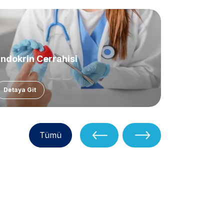
ndokrin Cerrahisi
Detaya Git
Tümü