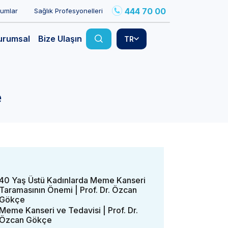
444 70 00
rumlar
Sağlık Profesyonelleri
urumsal
Bize Ulaşın
TR
e
40 Yaş Üstü Kadınlarda Meme Kanseri
Taramasının Önemi | Prof. Dr. Özcan
Gökçe
Meme Kanseri ve Tedavisi | Prof. Dr.
Özcan Gökçe