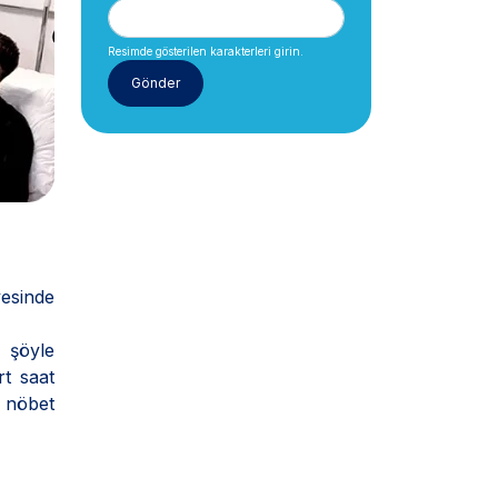
Resimde gösterilen karakterleri girin.
esinde
 şöyle
rt saat
 nöbet