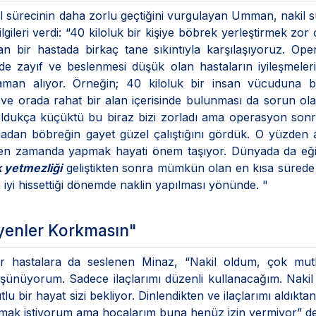
il sürecinin daha zorlu geçtiğini vurgulayan Umman, nakil s
gileri verdi: “40 kiloluk bir kişiye böbrek yerleştirmek zor ol
n bir hastada birkaç tane sıkıntıyla karşılaşıyoruz. Op
e zayıf ve beslenmesi düşük olan hastaların iyileşmeler
z zaman alıyor. Örneğin; 40 kiloluk bir insan vücuduna 
ve orada rahat bir alan içerisinde bulunması da sorun olab
oldukça küçüktü bu biraz bizi zorladı ama operasyon son
madan böbreğin gayet güzel çalıştığını gördük. O yüzden 
ken zamanda yapmak hayati önem taşıyor. Dünyada da eği
 yetmezliği
geliştikten sonra mümkün olan en kısa sürede 
 iyi hissettiği dönemde naklin yapılması yönünde. "
yenler Korkmasın"
er hastalara da seslenen Minaz, “Nakil oldum, çok mut
üşünüyorum. Sadece ilaçlarımı düzenli kullanacağım. Naki
 bir hayat sizi bekliyor. Dinlendikten ve ilaçlarımı aldıkta
ışmak istiyorum ama hocalarım buna henüz izin vermiyor” de