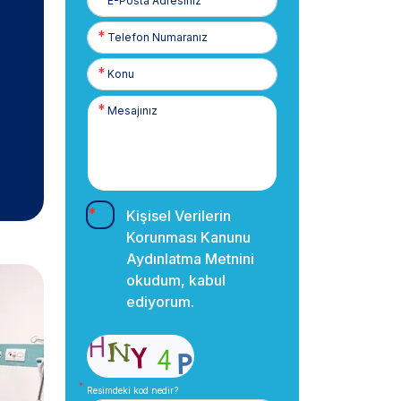
Posta
Telefon
Numaranız
Kişisel Verilerin
Korunması Kanunu
Aydınlatma Metnini
okudum, kabul
ediyorum.
Resimdeki kod nedir?