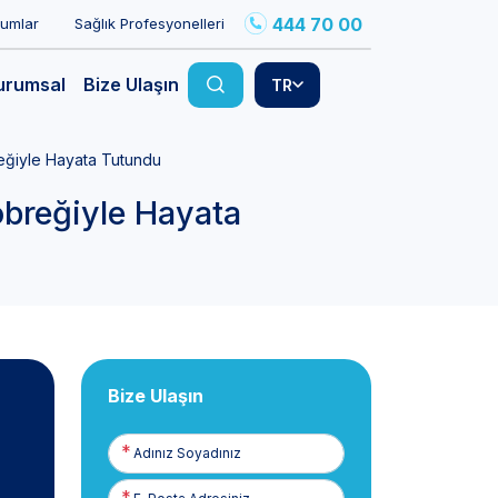
444 70 00
rumlar
Sağlık Profesyonelleri
urumsal
Bize Ulaşın
TR
eğiyle Hayata Tutundu
öbreğiyle Hayata
Bize Ulaşın
Adınız
Soyadınız
E-