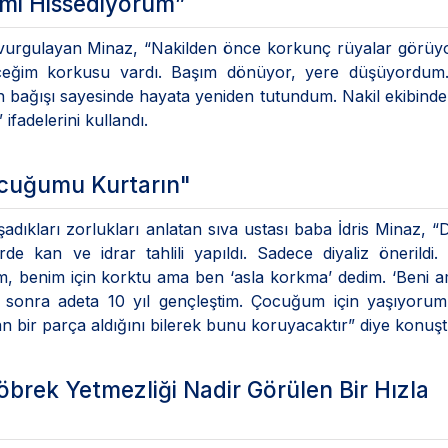
imi Hissediyorum”
ini vurgulayan Minaz, “Nakilden önce korkunç rüyalar görü
eceğim korkusu vardı. Başım dönüyor, yere düşüyordum.
n bağışı sayesinde hayata yeniden tutundum. Nakil ekibind
fadelerini kullandı.
Çocuğumu Kurtarın"
dıkları zorlukları anlatan sıva ustası baba İdris Minaz, “
de kan ve idrar tahlili yapıldı. Sadece diyaliz önerildi. 
, benim için korktu ama ben ‘asla korkma’ dedim. ‘Beni a
 sonra adeta 10 yıl gençleştim. Çocuğum için yaşıyorum
 bir parça aldığını bilerek bunu koruyacaktır” diye konuşt
brek Yetmezliği Nadir Görülen Bir Hızla