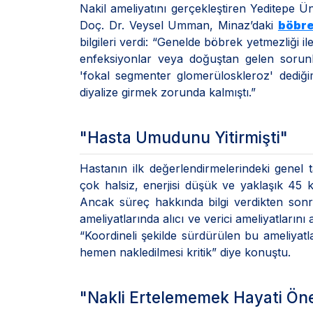
Nakil ameliyatını gerçekleştiren Yeditepe Ü
Doç. Dr. Veysel Umman, Minaz’daki
böbre
bilgileri verdi: “Genelde böbrek yetmezliği il
enfeksiyonlar veya doğuştan gelen sorunla
'fokal segmenter glomerüloskleroz' dediğ
diyalize girmek zorunda kalmıştı.”
"Hasta Umudunu Yitirmişti"
Hastanın ilk değerlendirmelerindeki gene
çok halsiz, enerjisi düşük ve yaklaşık 45 k
Ancak süreç hakkında bilgi verdikten son
ameliyatlarında alıcı ve verici ameliyatların
“Koordineli şekilde sürdürülen bu ameliyatl
hemen nakledilmesi kritik” diye konuştu.
"Nakli Ertelememek Hayati Ö