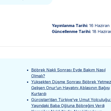
Yayınlanma Tarihi:
16 Haziran
Güncellenme Tarihi:
18 Hazira
Böbrek Nakli Sonrası Evde Bakım Nasıl
Olmalı?
Yüksekten Düşme Sonrası Böbrek Yetmezl
Gelişen Onur’un Hayatını Ablasının Bağışı
Kurtardı
Gürcistan’dan Türkiye’ye Umut Yolculuğu:
Yaşındaki Baba Oğluna Böbreğini Verdi