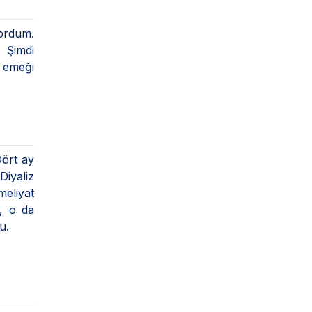
yordum.
 Şimdi
e emeği
Dört ay
Diyaliz
meliyat
, o da
u.