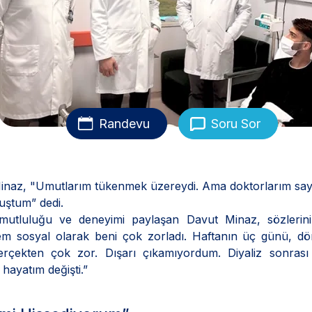
Randevu
Soru Sor
inaz, "Umutlarım tükenmek üzereydi. Ama doktorlarım say
uştum” dedi.
mutluluğu ve deneyimi paylaşan Davut Minaz, sözlerini
hem sosyal olarak beni çok zorladı. Haftanın üç günü, dö
erçekten çok zor. Dışarı çıkamıyordum. Diyaliz sonrası
hayatım değişti.”