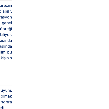
ürecini
abilir.
erasyon
i genel
böbreği
iliyor.
rasında
aslında
lim bu
kişinin
luyum.
l olmak
n sonra
di.