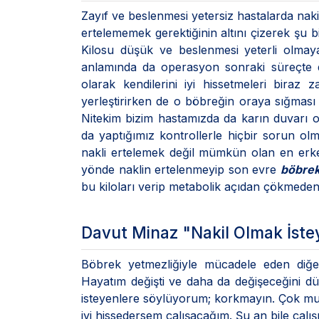
Zayıf ve beslenmesi yetersiz hastalarda nak
ertelememek gerektiğinin altını çizerek şu bil
Kilosu düşük ve beslenmesi yeterli olmaya
anlamında da operasyon sonraki süreçte d
olarak kendilerini iyi hissetmeleri bira
yerleştirirken de o böbreğin oraya sığması 
Nitekim bizim hastamızda da karın duvarı 
da yaptığımız kontrollerle hiçbir sorun ol
nakli ertelemek değil mümkün olan en er
yönde naklin ertelenmeyip son evre
böbrek
bu kiloları verip metabolik açıdan çökmeden
Davut Minaz "Nakil Olmak İste
Böbrek yetmezliğiyle mücadele eden diğ
Hayatım değişti ve daha da değişeceğini d
isteyenlere söylüyorum; korkmayın. Çok mutlu
iyi hissedersem çalışacağım. Şu an bile çal