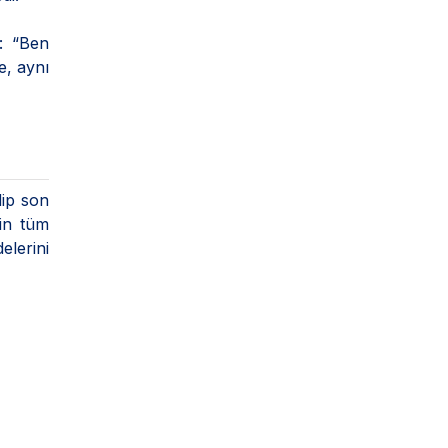
i: “Ben
e, aynı
dip son
in tüm
elerini