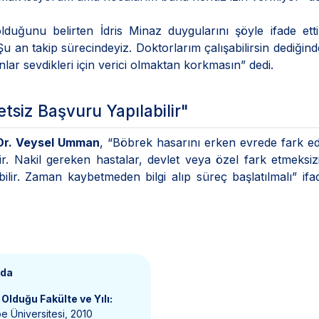
lduğunu belirten İdris Minaz duygularını şöyle ifade ett
 an takip sürecindeyiz. Doktorlarım çalışabilirsin dediğind
lar sevdikleri için verici olmaktan korkmasın” dedi.
tsiz Başvuru Yapılabilir"
Dr. Veysel Umman
, “Böbrek hasarını erken evrede fark e
 Nakil gereken hastalar, devlet veya özel fark etmeksiz
lir. Zaman kaybetmeden bilgi alıp süreç başlatılmalı” ifad
nda
Olduğu Fakülte ve Yılı:
e Üniversitesi, 2010