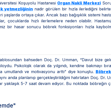
niversitesi Koşuyolu Hastanesi
Organ Nakli Merkezi
Soru
k yetmezliğinin
nadir görülen bir hızla ilerlediğini belirt
eri yaşlarda ortaya çıkar. Ancak bazı bağışıklık sistemi hastal
r, çocuklarda hızlı ilerlemelere neden olabilir. Hastam
imiz bir hasar sonucu böbrek fonksiyonları hızla kaybol
l tablosundan bahseden Doç. Dr. Umman, “Davut bize geld
iloydu. Psikolojik olarak da yılgındı, kendine bakmayı bıra
ra umutlandı ve motivasyonu arttı” diye konuştu.
Böbrek
ı aynı anda planlanıp gerçekleştirildiğini hatırlatan Doç. Dr.
ar yaklaşık 5-7 saat devam ediyor. Bu noktada böbreğin çı
nemde"