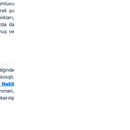
mlusu
erek şu
ıkları,
ızda da
muş ve
iğinde
kmıştı.
 Nakli
 Umman,
karılıp