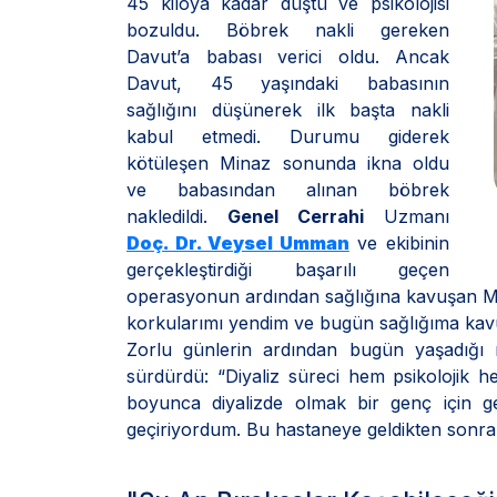
45 kiloya kadar düştü ve psikolojisi
bozuldu. Böbrek nakli gereken
Davut’a babası verici oldu. Ancak
Davut, 45 yaşındaki babasının
sağlığını düşünerek ilk başta nakli
kabul etmedi. Durumu giderek
kötüleşen Minaz sonunda ikna oldu
ve babasından alınan böbrek
nakledildi.
Genel Cerrahi
Uzmanı
Doç. Dr. Veysel Umman
ve ekibinin
gerçekleştirdiği başarılı geçen
operasyonun ardından sağlığına kavuşan M
korkularımı yendim ve bugün sağlığıma kav
Zorlu günlerin ardından bugün yaşadığı 
sürdürdü: “Diyaliz süreci hem psikolojik 
boyunca diyalizde olmak bir genç için g
geçiriyordum. Bu hastaneye geldikten sonra 