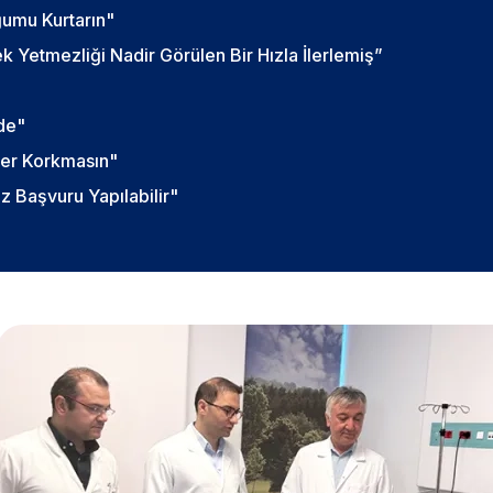
ğumu Kurtarın"
 Yetmezliği Nadir Görülen Bir Hızla İlerlemiş”
de"
ler Korkmasın"
z Başvuru Yapılabilir"