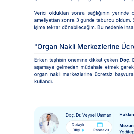
Verici olduktan sonra sağlığının yerinde o
ameliyattan sonra 3 günde taburcu oldum. Şu
işime tekrar dönebileceğim. Bu nedenle insan
"Organ Nakli Merkezlerine Ücre
Erken teşhisin önemine dikkat çeken
Doç. 
aşamaya gelmeden müdahale etmek gerekir.
organ nakli merkezlerine ücretsiz başvurabi
kullandı.
Hakkı
Doç. Dr. Veysel Umman
Detaylı
Mezun 
Bilgi
Randevu
Yeditep