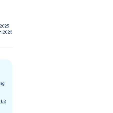
 2025
n 2026
iği
 63