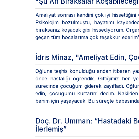
"Şu An Bıraksalar Koşabileceğ
Ameliyat sonrası kendini çok iyi hissettiğ
Psikolojim bozulmuştu, hayatımı kaybed
bıraksanız koşacak gibi hissediyorum. Orga
geçen tüm hocalarıma çok teşekkür ederim” i
İdris Minaz, "Ameliyat Edin, 
Oğluna teşhis konulduğu andan itibaren yaşa
önce hastalığı öğrendik. Gittiğimiz her yer
sürecinde çocuğum giderek zayıfladı. Oğlum
edin, çocuğumu kurtarın’ dedim. Nakilden
benim için yaşayacak. Bu süreçte babasından
Doç. Dr. Umman: “Hastadaki Bö
İlerlemiş”