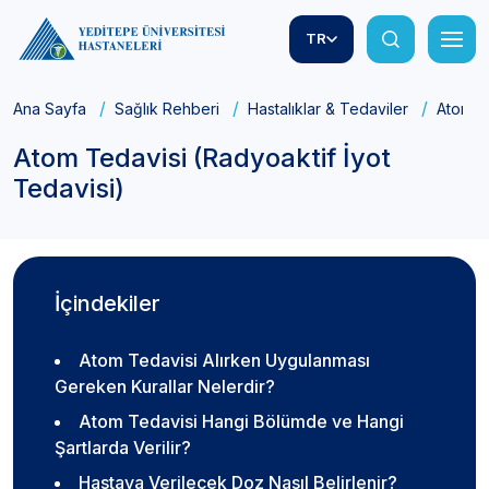
TR
Ana Sayfa
Sağlık Rehberi
Hastalıklar & Tedaviler
Atom Te
Atom Tedavisi (Radyoaktif İyot
Tedavisi)
İçindekiler
Atom Tedavisi Alırken Uygulanması
Gereken Kurallar Nelerdir?
Atom Tedavisi Hangi Bölümde ve Hangi
Şartlarda Verilir?
Hastaya Verilecek Doz Nasıl Belirlenir?