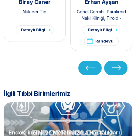
Biray Caner
Erhan Ayşan
Nükleer Tıp
Genel Cerrahi
,
Paratiroid
Nakli Kliniği
,
Tiroid -
Paratiroid Hastalıkları ve
Detaylı Bilgi
Detaylı Bilgi
Cerrahisi Kliniği
,
Endokrin
Cerrahisi
Randevu
İlgili Tıbbi Birimlerimiz
Endokrinoloji ve Metabolizma Hastalıkları