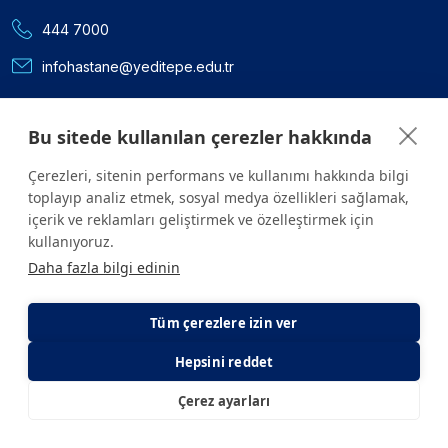
444 7000
infohastane@yeditepe.edu.tr
Sosyal Medya
Bu sitede kullanılan çerezler hakkında
Facebook
Çerezleri, sitenin performans ve kullanımı hakkında bilgi
Twitter
toplayıp analiz etmek, sosyal medya özellikleri sağlamak,
içerik ve reklamları geliştirmek ve özelleştirmek için
kullanıyoruz.
Youtube
Daha fazla bilgi edinin
Instagram
Tüm çerezlere izin ver
Linkedin
Hepsini reddet
Çerez ayarları
E-Randevu
E-Sonuç