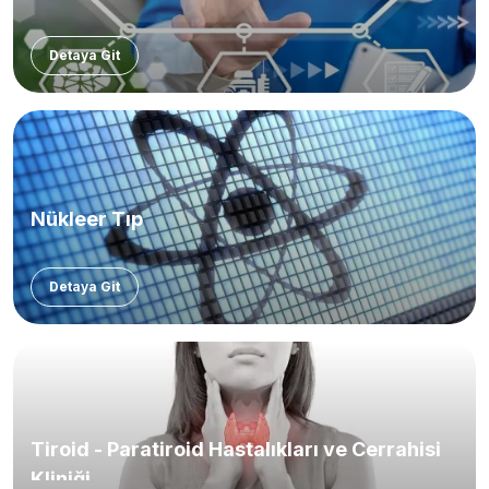
Detaya Git
Nükleer Tıp
Detaya Git
Tiroid - Paratiroid Hastalıkları ve Cerrahisi
Kliniği