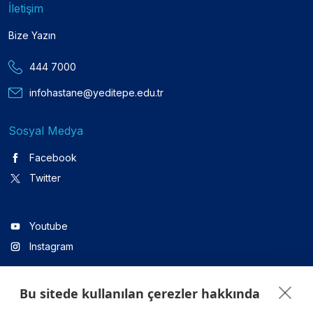
İletişim
Bize Yazın
444 7000
infohastane@yeditepe.edu.tr
Sosyal Medya
Facebook
Twitter
Youtube
Instagram
Bu sitede kullanılan çerezler hakkında
Linkedin