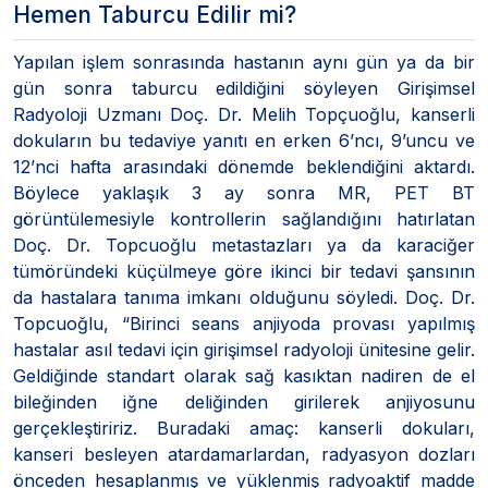
Hemen Taburcu Edilir mi?
Yapılan işlem sonrasında hastanın aynı gün ya da bir
gün sonra taburcu edildiğini söyleyen Girişimsel
Radyoloji Uzmanı Doç. Dr. Melih Topçuoğlu, kanserli
dokuların bu tedaviye yanıtı en erken 6’ncı, 9’uncu ve
12’nci hafta arasındaki dönemde beklendiğini aktardı.
Böylece yaklaşık 3 ay sonra MR, PET BT
görüntülemesiyle kontrollerin sağlandığını hatırlatan
Doç. Dr. Topcuoğlu metastazları ya da karaciğer
tümöründeki küçülmeye göre ikinci bir tedavi şansının
da hastalara tanıma imkanı olduğunu söyledi. Doç. Dr.
Topcuoğlu, “Birinci seans anjiyoda provası yapılmış
hastalar asıl tedavi için girişimsel radyoloji ünitesine gelir.
Geldiğinde standart olarak sağ kasıktan nadiren de el
bileğinden iğne deliğinden girilerek anjiyosunu
gerçekleştiririz. Buradaki amaç: kanserli dokuları,
kanseri besleyen atardamarlardan, radyasyon dozları
önceden hesaplanmış ve yüklenmiş radyoaktif madde