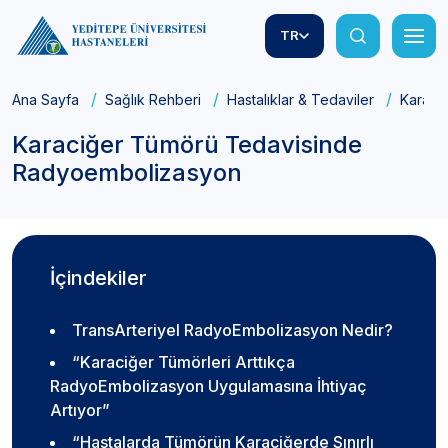
TR
Ana Sayfa
Sağlık Rehberi
Hastalıklar & Tedaviler
Karaci
Karaciğer Tümörü Tedavisinde
Radyoembolizasyon
İçindekiler
TransArteriyel RadyoEmbolizasyon Nedir?
“Karaciğer Tümörleri Arttıkça
RadyoEmbolizasyon Uygulamasına İhtiyaç
Artıyor”
“Hastalarda Tümörün Karaciğerde Sınırlı