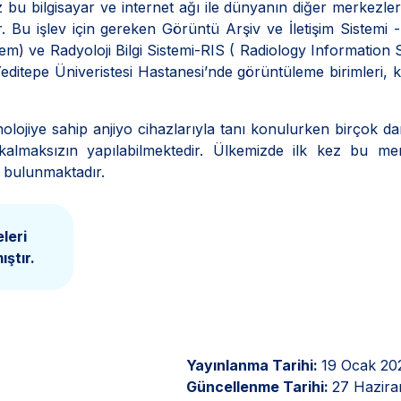
ez bu bilgisayar ve internet ağı ile dünyanın diğer merkezler
lir. Bu işlev için gereken Görüntü Arşiv ve İletişim Sistemi
m) ve Radyoloji Bilgi Sistemi-RIS ( Radiology Information
ditepe Üniveristesi Hastanesi’nde görüntüleme birimleri, k
nolojiye sahip anjiyo cihazlarıyla tanı konulurken birçok d
k kalmaksızın yapılabilmektedir. Ülkemizde ilk kez bu m
a bulunmaktadır.
leri
ştır.
Yayınlanma Tarihi:
19 Ocak 20
Güncellenme Tarihi:
27 Hazira