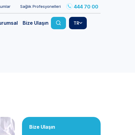
444 70 00
rumlar
Sağlık Profesyonelleri
urumsal
Bize Ulaşın
TR
Bize Ulaşın