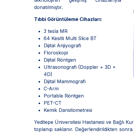
teknolojinin gelişmiş cihazlarıyla
donatılmıştır.
Tıbbi Görüntüleme Cihazları:
3 tesla MR
64 Kesitli Multi Slice BT
Dijital Anjiyografi
Floroskopi
Dijital Röntgen
Ultrasonografi (Doppler + 3D +
4D)
Dijital Mammografi
C-Arm
Portable Röntgen
PET-CT
Kemik Dansitometresi
Yeditepe Üniversitesi Hastanesi ve Bağlı Kur
toplanıp saklanır. Değerlendirildikten sonra 