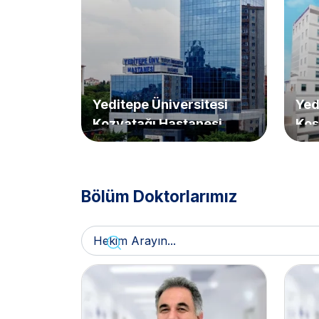
Yeditepe Üniversitesi
Yed
Kozyatağı Hastanesi
Koş
Bölüm Doktorlarımız