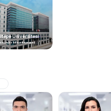
itepe Üniversitesi
uyolu Hastanesi