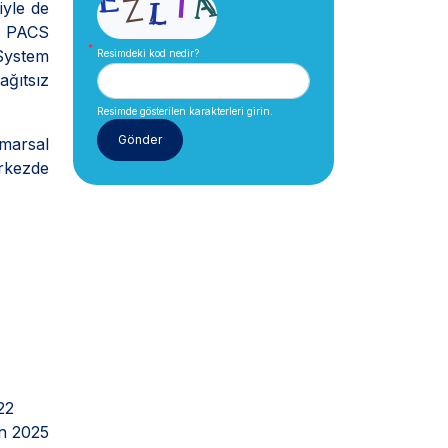
iyle de
 - PACS
 System
Resimdeki kod nedir?
ağıtsız
Resimde gösterilen karakterleri girin.
amarsal
erkezde
22
n 2025