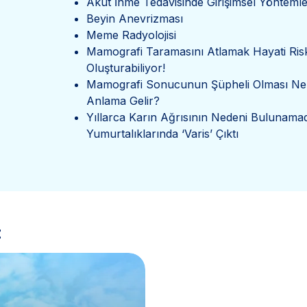
Akut İnme Tedavisinde Girişimsel Yöntemle
Beyin Anevrizması
Meme Radyolojisi
Mamografi Taramasını Atlamak Hayati Ris
Oluşturabiliyor!
Mamografi Sonucunun Şüpheli Olması Ne
Anlama Gelir?
Yıllarca Karın Ağrısının Nedeni Bulunama
Yumurtalıklarında ‘Varis’ Çıktı
z