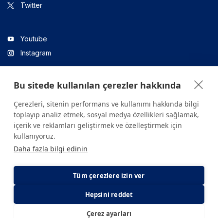
Twitter
Youtube
Instagram
Bu sitede kullanılan çerezler hakkında
Linkedin
Çerezleri, sitenin performans ve kullanımı hakkında bilgi
toplayıp analiz etmek, sosyal medya özellikleri sağlamak,
içerik ve reklamları geliştirmek ve özelleştirmek için
Sitede yer alan tüm içerikler yalnızca bilgilendirme amaçlıdır.
kullanıyoruz.
Sağlığınızla ilgili sorularınız için mutlaka doktoruza ya da bir sağlık
Daha fazla bilgi edinin
kuruluşuna başvurunuz.
Copyright © 2026. Yeditepe Üniversitesi Hastanesi. Tüm hakları
saklıdır.
Tüm çerezlere izin ver
Hepsini reddet
Gizlilik ve Çerez Politikası
KVKK Aydınlatma Metni
Çerez ayarları