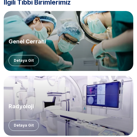
İlgili Tıbbi Birimlerimiz
Genel Cerrahi
Detaya Git
Radyoloji
Detaya Git