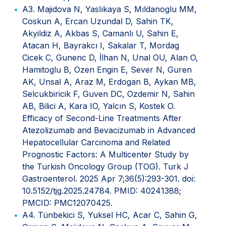
A3. Majidova N, Yaslıkaya S, Mıldanoglu MM,
Coskun A, Ercan Uzundal D, Sahin TK,
Akyildiz A, Akbas S, Camanlı U, Sahin E,
Atacan H, Bayrakcı I, Sakalar T, Mordag
Cicek C, Gunenc D, İlhan N, Unal OU, Alan O,
Hamitoglu B, Ozen Engin E, Sever N, Guren
AK, Unsal A, Araz M, Erdogan B, Aykan MB,
Selcukbiricik F, Guven DC, Ozdemir N, Sahin
AB, Bilici A, Kara IO, Yalcın S, Kostek O.
Efficacy of Second-Line Treatments After
Atezolizumab and Bevacizumab in Advanced
Hepatocellular Carcinoma and Related
Prognostic Factors: A Multicenter Study by
the Turkish Oncology Group (TOG). Turk J
Gastroenterol. 2025 Apr 7;36(5):293-301. doi:
10.5152/tjg.2025.24784. PMID: 40241388;
PMCID: PMC12070425.
A4. Tünbekici S, Yuksel HC, Acar C, Sahin G,