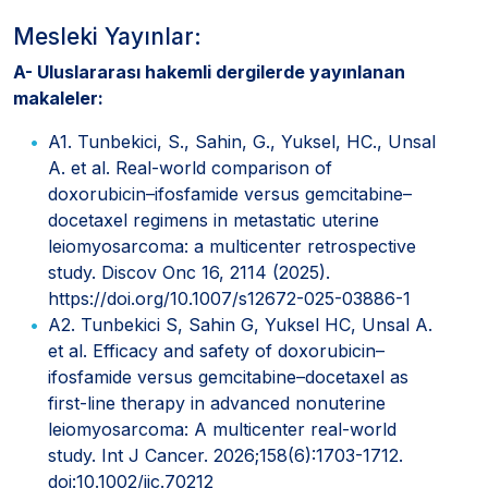
Mesleki Yayınlar:
A- Uluslararası hakemli dergilerde yayınlanan
makaleler:
A1. Tunbekici, S., Sahin, G., Yuksel, HC., Unsal
A. et al. Real-world comparison of
doxorubicin–ifosfamide versus gemcitabine–
docetaxel regimens in metastatic uterine
leiomyosarcoma: a multicenter retrospective
study. Discov Onc 16, 2114 (2025).
https://doi.org/10.1007/s12672-025-03886-1
A2. Tunbekici S, Sahin G, Yuksel HC, Unsal A.
et al. Efficacy and safety of doxorubicin–
ifosfamide versus gemcitabine–docetaxel as
first-line therapy in advanced nonuterine
leiomyosarcoma: A multicenter real-world
study. Int J Cancer. 2026;158(6):1703-1712.
doi:10.1002/ijc.70212