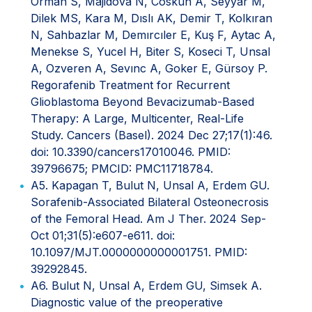
Orman S, Majidova N, Coskun A, Seyyar M,
Dilek MS, Kara M, Dıslı AK, Demir T, Kolkıran
N, Sahbazlar M, Demırcıler E, Kuş F, Aytac A,
Menekse S, Yucel H, Biter S, Koseci T, Unsal
A, Ozveren A, Sevınc A, Goker E, Gürsoy P.
Regorafenib Treatment for Recurrent
Glioblastoma Beyond Bevacizumab-Based
Therapy: A Large, Multicenter, Real-Life
Study. Cancers (Basel). 2024 Dec 27;17(1):46.
doi: 10.3390/cancers17010046. PMID:
39796675; PMCID: PMC11718784.
A5. Kapagan T, Bulut N, Unsal A, Erdem GU.
Sorafenib-Associated Bilateral Osteonecrosis
of the Femoral Head. Am J Ther. 2024 Sep-
Oct 01;31(5):e607-e611. doi:
10.1097/MJT.0000000000001751. PMID:
39292845.
A6. Bulut N, Unsal A, Erdem GU, Simsek A.
Diagnostic value of the preoperative