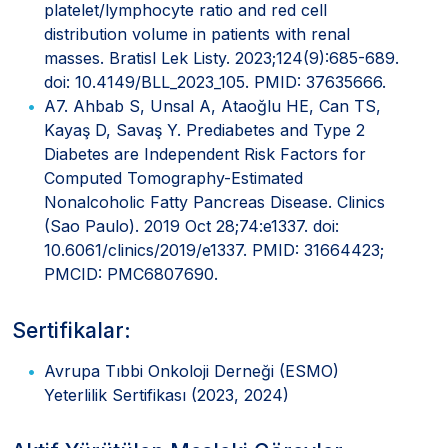
platelet/lymphocyte ratio and red cell
distribution volume in patients with renal
masses. Bratisl Lek Listy. 2023;124(9):685-689.
doi: 10.4149/BLL_2023_105. PMID: 37635666.
A7. Ahbab S, Unsal A, Ataoğlu HE, Can TS,
Kayaş D, Savaş Y. Prediabetes and Type 2
Diabetes are Independent Risk Factors for
Computed Tomography-Estimated
Nonalcoholic Fatty Pancreas Disease. Clinics
(Sao Paulo). 2019 Oct 28;74:e1337. doi:
10.6061/clinics/2019/e1337. PMID: 31664423;
PMCID: PMC6807690.
Sertifikalar:
Avrupa Tıbbi Onkoloji Derneği (ESMO)
Yeterlilik Sertifikası (2023, 2024)