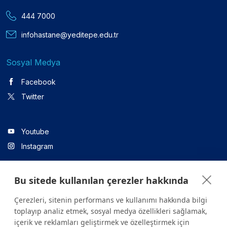
444 7000
infohastane@yeditepe.edu.tr
Sosyal Medya
Facebook
Twitter
Youtube
Instagram
Bu sitede kullanılan çerezler hakkında
Linkedin
Çerezleri, sitenin performans ve kullanımı hakkında bilgi
toplayıp analiz etmek, sosyal medya özellikleri sağlamak,
içerik ve reklamları geliştirmek ve özelleştirmek için