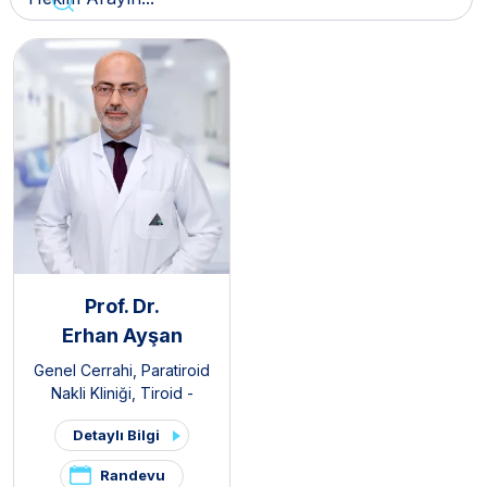
Prof. Dr.
Erhan Ayşan
Genel Cerrahi
,
Paratiroid
Nakli Kliniği
,
Tiroid -
Paratiroid Hastalıkları ve
Detaylı Bilgi
Cerrahisi Kliniği
,
Endokrin
Cerrahisi
Randevu