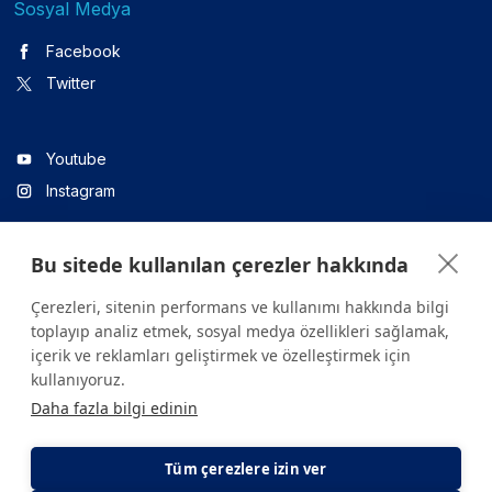
Sosyal Medya
Facebook
Twitter
Youtube
Instagram
Bu sitede kullanılan çerezler hakkında
Linkedin
Çerezleri, sitenin performans ve kullanımı hakkında bilgi
toplayıp analiz etmek, sosyal medya özellikleri sağlamak,
içerik ve reklamları geliştirmek ve özelleştirmek için
Sitede yer alan tüm içerikler yalnızca bilgilendirme amaçlıdır.
kullanıyoruz.
Sağlığınızla ilgili sorularınız için mutlaka doktoruza ya da bir sağlık
Daha fazla bilgi edinin
kuruluşuna başvurunuz.
Copyright © 2026. Yeditepe Üniversitesi Hastanesi. Tüm hakları
saklıdır.
Tüm çerezlere izin ver