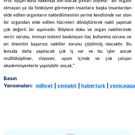
Prof. Ayşan konu hakkında son olarak şunları söyledi: “Bir organı
olmayan ya da fonksiyon görmeyen insanlara başka insanlardan
elde edilen organların nakledilmesinin yerine kendisinde var olan
bir organdan elde edilen hücreleri dönüştürerek nakil yapmak
çok değerli bir aşamadır. Böylece doku ve organ nakillerinde
verici sorunu, immun sistemi baskılayan ilaç kullanma sorunu ve
en önemlisi başarısız nakiller sorunu çözülmüş olacaktır. Bu
konuda daha yapılacak çok iş var ve bu işler ancak
multidisipliner, vizyoner, uyum içinde ve çok çalışan
akademisyenlerle yapılabilir ancak.”
Basın
Yansımaları:
milliyet
|
yeniakit
|
haberturk
|
yenicagga