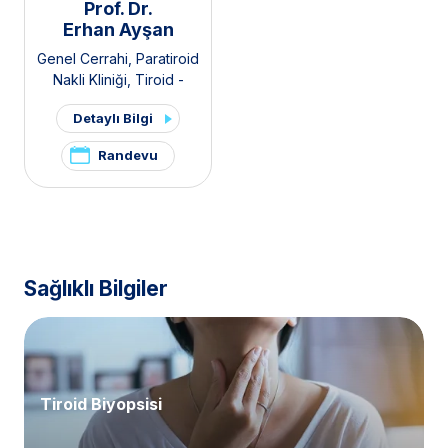
Prof. Dr.
Erhan Ayşan
Genel Cerrahi
,
Paratiroid
Nakli Kliniği
,
Tiroid -
Paratiroid Hastalıkları ve
Detaylı Bilgi
Cerrahisi Kliniği
,
Endokrin
Cerrahisi
Randevu
Sağlıklı Bilgiler
Tiroid Biyopsisi