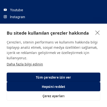
Youtube
Instagram
Bu sitede kullanılan çerezler hakkında
Linkedin
Çerezleri, sitenin performans ve kullanımı hakkında bilgi
toplayıp analiz etmek, sosyal medya özellikleri sağlamak,
içerik ve reklamları geliştirmek ve özelleştirmek için
Sitede yer alan tüm içerikler yalnızca bilgilendirme amaçlıdır.
kullanıyoruz.
Sağlığınızla ilgili sorularınız için mutlaka doktoruza ya da bir sağlık
Daha fazla bilgi edinin
kuruluşuna başvurunuz.
Copyright © 2026. Yeditepe Üniversitesi Hastanesi. Tüm hakları
saklıdır.
Tüm çerezlere izin ver
Hepsini reddet
Gizlilik ve Çerez Politikası
KVKK Aydınlatma Metni
Çerez ayarları
E-Randevu
E-Sonuç