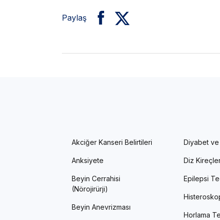
Paylaş
Akciğer Kanseri Belirtileri
Diyabet ve
Anksiyete
Diz Kireçl
Beyin Cerrahisi
Epilepsi Te
(Nörojirürji)
Histerosko
Beyin Anevrizması
Horlama Te