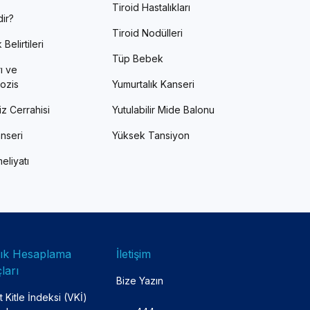
Tiroid Hastalıkları
ir?
Tiroid Nodülleri
Belirtileri
Tüp Bebek
ı ve
ozis
Yumurtalık Kanseri
z Cerrahisi
Yutulabilir Mide Balonu
nseri
Yüksek Tansiyon
eliyatı
lık Hesaplama
İletişim
ları
Bize Yazın
 Kitle İndeksi (VKİ)