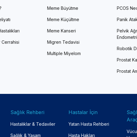
?
Meme Büyütme
PCOS Ned
liyatı
Meme Küçültme
Panik Atak 
astalıkları
Meme Kanseri
Pelvik Ağr
Endometri
 Cerrahisi
Migren Tedavisi
Robotik Di
Multiple Miyelom
Prostat Ka
Prostat Am
Sağlık Rehberi
Hastalar İçin
Sağ
Araç
Hastalıklar & Tedaviler
Yatan Hasta Rehberi
Vücut
Sağlık & Yaşam
Hasta Hakları