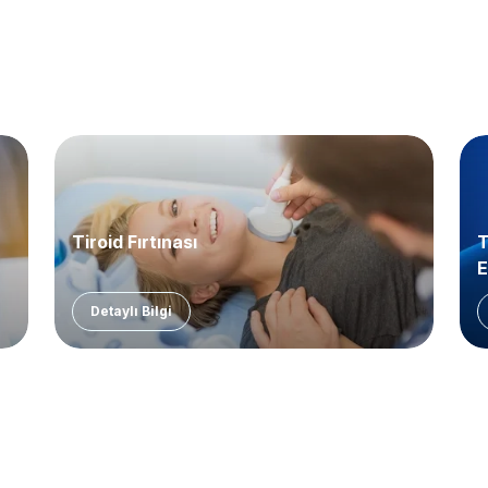
Tiroid Fırtınası
T
E
Detaylı Bilgi