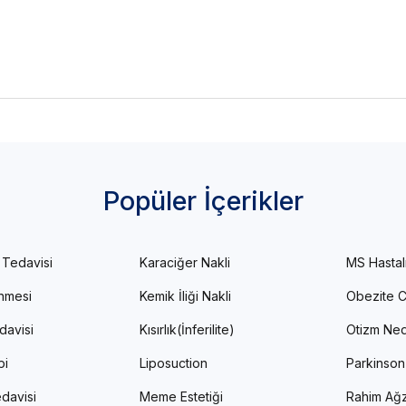
Popüler İçerikler
 Tedavisi
Karaciğer Nakli
MS Hastal
enmesi
Kemik İliği Nakli
Obezite C
davisi
Kısırlık(İnferilite)
Otizm Ned
pi
Liposuction
Parkinson
davisi
Meme Estetiği
Rahim Ağz