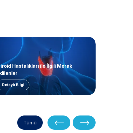
iroid Hastalıkları ile İlgili Merak
Tiroid Nod
dilenler
Tedavisi
Detaylı Bilgi
Detaylı Bil
Tümü