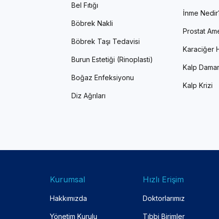
Bel Fıtığı
İnme Nedir
Böbrek Nakli
Prostat Ame
Böbrek Taşı Tedavisi
Karaciğer H
Burun Estetiği (Rinoplasti)
Kalp Damar
Boğaz Enfeksiyonu
Kalp Krizi
Diz Ağrıları
Kurumsal
Hızlı Erişim
Hakkımızda
Doktorlarımız
Yönetim Kurulu
Tıbbi Birimler