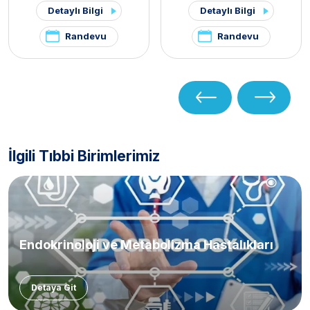
Detaylı Bilgi
Detaylı Bilgi
Cerrahisi Kliniği
,
Endokrin
ve Cerrahisi Kliniği
,
Hipofiz
Cerrahisi
Kliniği
,
Polikistik Over
Randevu
Randevu
Sendromu / PKOS ve
Hirsutizm Kliniği
,
Hirsutizm
Kliniği
,
Pelvik Ağrı ve
Endometriozis Kliniği
İlgili Tıbbi Birimlerimiz
Endokrinoloji ve Metabolizma Hastalıkları
Detaya Git