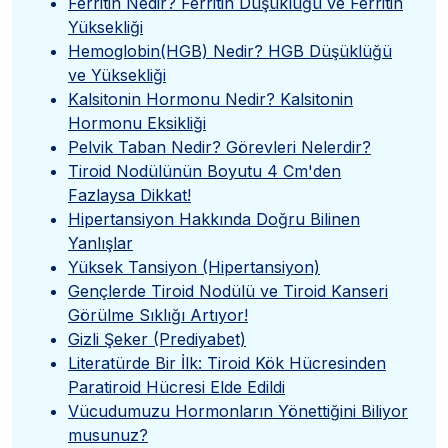
Ferritin Nedir? Ferritin Düşüklüğü ve Ferritin
Yüksekliği
Hemoglobin(HGB) Nedir? HGB Düşüklüğü
ve Yüksekliği
Kalsitonin Hormonu Nedir? Kalsitonin
Hormonu Eksikliği
Pelvik Taban Nedir? Görevleri Nelerdir?
Tiroid Nodülünün Boyutu 4 Cm'den
Fazlaysa Dikkat!
Hipertansiyon Hakkında Doğru Bilinen
Yanlışlar
Yüksek Tansiyon (Hipertansiyon)
Gençlerde Tiroid Nodülü ve Tiroid Kanseri
Görülme Sıklığı Artıyor!
Gizli Şeker (Prediyabet)
Literatürde Bir İlk: Tiroid Kök Hücresinden
Paratiroid Hücresi Elde Edildi
Vücudumuzu Hormonların Yönettiğini Biliyor
musunuz?