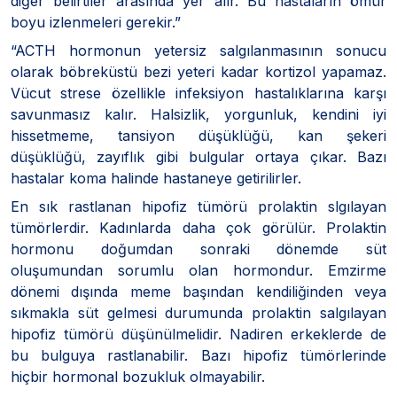
diğer belirtiler arasında yer alır. Bu hastaların ömür
boyu izlenmeleri gerekir.”
“ACTH hormonun yetersiz salgılanmasının sonucu
olarak böbreküstü bezi yeteri kadar kortizol yapamaz.
Vücut strese özellikle infeksiyon hastalıklarına karşı
savunmasız kalır. Halsizlik, yorgunluk, kendini iyi
hissetmeme, tansiyon düşüklüğü, kan şekeri
düşüklüğü, zayıflık gibi bulgular ortaya çıkar. Bazı
hastalar koma halinde hastaneye getirilirler.
En sık rastlanan hipofiz tümörü prolaktin slgılayan
tümörlerdir. Kadınlarda daha çok görülür. Prolaktin
hormonu doğumdan sonraki dönemde süt
oluşumundan sorumlu olan hormondur. Emzirme
dönemi dışında meme başından kendiliğinden veya
sıkmakla süt gelmesi durumunda prolaktin salgılayan
hipofiz tümörü düşünülmelidir. Nadiren erkeklerde de
bu bulguya rastlanabilir. Bazı hipofiz tümörlerinde
hiçbir hormonal bozukluk olmayabilir.