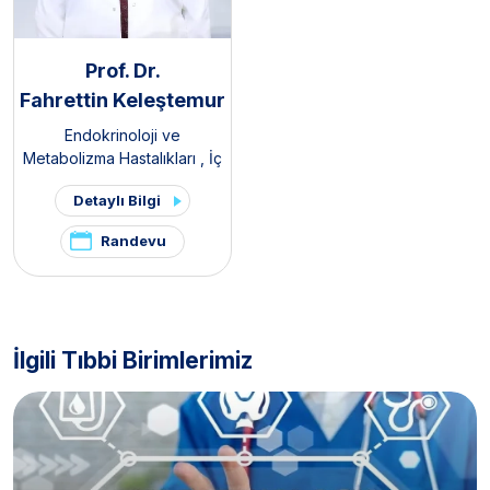
Prof. Dr.
Fahrettin Keleştemur
Endokrinoloji ve
Metabolizma Hastalıkları
,
İç
Hastalıkları
,
Tiroid -
Detaylı Bilgi
Paratiroid Hastalıkları ve
Cerrahisi Kliniği
,
Hipofiz
Randevu
Kliniği
,
Polikistik Over
Sendromu / PKOS ve
Hirsutizm Kliniği
,
Hirsutizm
Kliniği
,
Pelvik Ağrı ve
Endometriozis Kliniği
İlgili Tıbbi Birimlerimiz