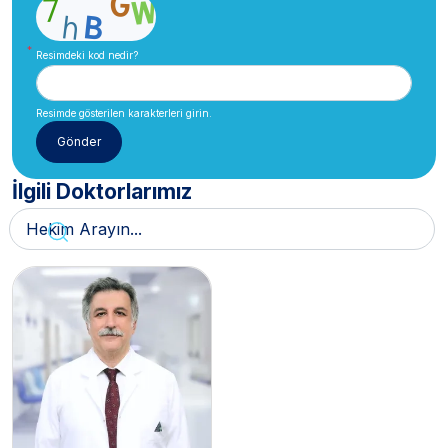
Resimdeki kod nedir?
Resimde gösterilen karakterleri girin.
İlgili Doktorlarımız