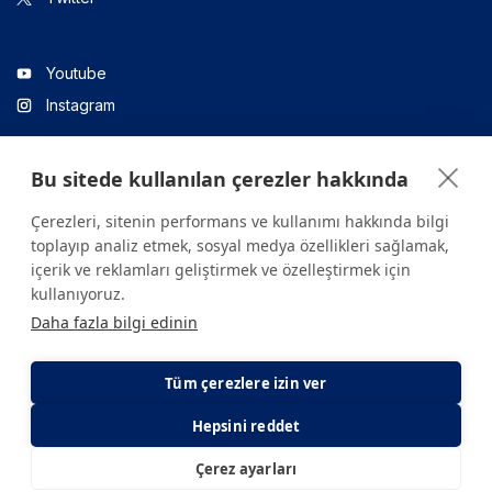
Youtube
Instagram
Bu sitede kullanılan çerezler hakkında
Linkedin
Çerezleri, sitenin performans ve kullanımı hakkında bilgi
toplayıp analiz etmek, sosyal medya özellikleri sağlamak,
içerik ve reklamları geliştirmek ve özelleştirmek için
Sitede yer alan tüm içerikler yalnızca bilgilendirme amaçlıdır.
kullanıyoruz.
Sağlığınızla ilgili sorularınız için mutlaka doktoruza ya da bir sağlık
Daha fazla bilgi edinin
kuruluşuna başvurunuz.
Copyright © 2026. Yeditepe Üniversitesi Hastanesi. Tüm hakları
saklıdır.
Tüm çerezlere izin ver
Hepsini reddet
Gizlilik ve Çerez Politikası
KVKK Aydınlatma Metni
Çerez ayarları
E-Randevu
E-Sonuç