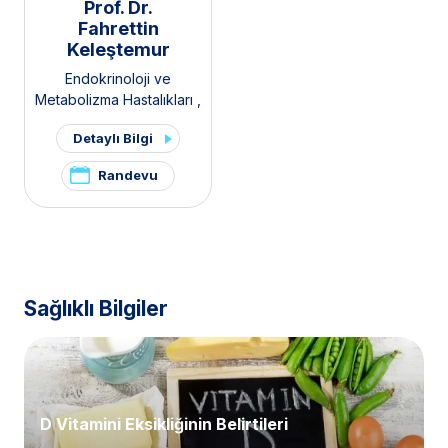
Prof. Dr.
Fahrettin
Keleştemur
Endokrinoloji ve
Metabolizma Hastalıkları
,
İç Hastalıkları
,
Tiroid -
Detaylı Bilgi
Paratiroid Hastalıkları ve
Cerrahisi Kliniği
,
Hipofiz
Randevu
Kliniği
,
Polikistik Over
Sendromu / PKOS ve
Hirsutizm Kliniği
,
Hirsutizm
Kliniği
,
Pelvik Ağrı ve
Endometriozis Kliniği
Sağlıklı Bilgiler
D Vitamini Eksikliğinin Belirtileri