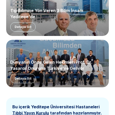
Tıp Bilimine Yön Veren 3 Bilim İnsanı
Yeditepe'de
Detaya Git
Dünyanın Önde Gelen Hekimleri Prof. Dr.
Yaşargil Onuruna Türkiye’ye Geliyor
Detaya Git
Bu içerik Yeditepe Üniversitesi Hastaneleri
Tıbbi Yayın Kurulu
tarafından hazırlanmıştır.