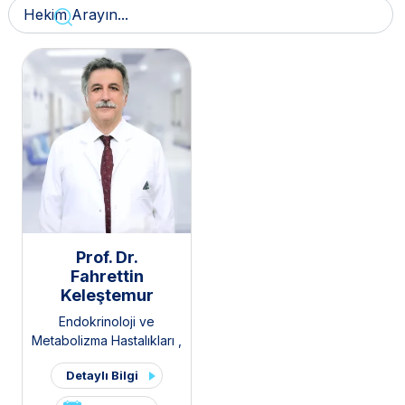
Prof. Dr.
Fahrettin
Keleştemur
Endokrinoloji ve
Metabolizma Hastalıkları
,
İç Hastalıkları
,
Tiroid -
Detaylı Bilgi
Paratiroid Hastalıkları ve
Cerrahisi Kliniği
,
Hipofiz