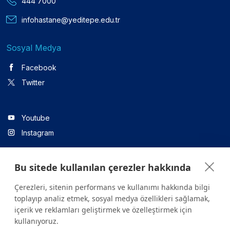
444 7000
infohastane@yeditepe.edu.tr
Sosyal Medya
Facebook
Twitter
Youtube
Instagram
Bu sitede kullanılan çerezler hakkında
Linkedin
Çerezleri, sitenin performans ve kullanımı hakkında bilgi
toplayıp analiz etmek, sosyal medya özellikleri sağlamak,
içerik ve reklamları geliştirmek ve özelleştirmek için
Sitede yer alan tüm içerikler yalnızca bilgilendirme amaçlıdır.
kullanıyoruz.
Sağlığınızla ilgili sorularınız için mutlaka doktoruza ya da bir sağlık