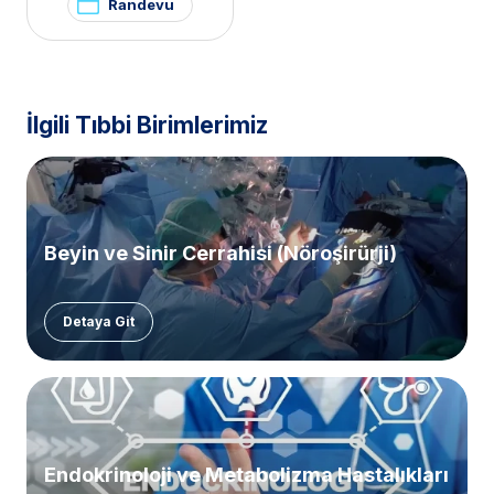
Randevu
Kliniği
,
Polikistik Over
Sendromu / PKOS ve
Hirsutizm Kliniği
,
Hirsutizm
Kliniği
,
Pelvik Ağrı ve
Endometriozis Kliniği
İlgili Tıbbi Birimlerimiz
Beyin ve Sinir Cerrahisi (Nöroşirürji)
Detaya Git
Endokrinoloji ve Metabolizma Hastalıkları