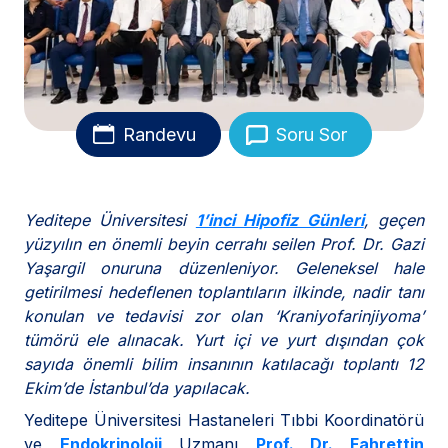
Randevu
Soru Sor
Yeditepe Üniversitesi
1’inci Hipofiz Günleri
, geçen
yüzyılın en önemli beyin cerrahı seilen Prof. Dr. Gazi
Yaşargil onuruna düzenleniyor. Geleneksel hale
getirilmesi hedeflenen toplantıların ilkinde, nadir tanı
konulan ve tedavisi zor olan ‘Kraniyofarinjiyoma’
tümörü ele alınacak. Yurt içi ve yurt dışından çok
sayıda önemli bilim insanı
nın
katılacağı toplantı 12
Ekim’de İstanbul’da yapılacak.
Yeditepe Üniversitesi Hastaneleri Tıbbi Koordinatörü
ve
Endokrinoloji
Uzmanı
Prof. Dr. Fahrettin