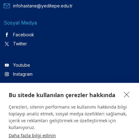
infohastane@yeditepe.edu.tr
Sosyal Medya
Facebook
Twitter
Youtube
Instagram
Bu sitede kullanılan çerezler hakkında
Linkedin
Çerezleri, sitenin performans ve kullanımı hakkında bilgi
toplayıp analiz etmek, sosyal medya özellikleri sağlamak,
içerik ve reklamları geliştirmek ve özelleştirmek için
Sitede yer alan tüm içerikler yalnızca bilgilendirme amaçlıdır.
kullanıyoruz.
Sağlığınızla ilgili sorularınız için mutlaka doktoruza ya da bir sağlık
Daha fazla bilgi edinin
kuruluşuna başvurunuz.