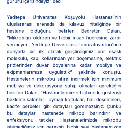
gururu içerisindeyiz” dedi.
Yeditepe Üniversitesi Koşuyolu Hastanesi’nin
uluslararası arenada da kılavuz niteliğinde bir
hastane olduğunu belirten Bedrettin Dalan,
“Mikropları öldüren ve hiçbir insan hücresine zarar
vermeyen, Yeditepe Üniversitesi Laboratuvarları’nda
dünyada bir ilk olarak geliştirdiğimiz bor esaslı
molekülü, kapı kollarından yer döşemesine, elektrik
prizlerinden duvar boyalarına kadar mobilya ve
ekipmanlarımıza uygulattık” şeklinde konuştu.
Hastanelerin mikrobu sıfıra indirmek için minimum
mobilya ve dekorasyona sahip olmaları gerektiğini
belirten Dalan, “Hastanelerimizin hiçbirinde gösterişli
bekleme salonları, oymalı koltuklar, halı döşemeleri,
kadife perdeler gibi detayları göremezsiniz. Çünkü
bu detaylar hastanede mikrop barındırır ve
enfeksiyonu tetikler. Hastanelerimizde mikrobu
istemediğimiz için gereksiz hiçbir şeyi hastanemizde