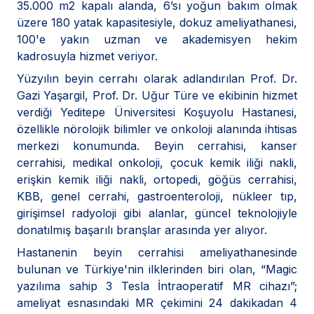
35.000 m2 kapalı alanda, 6’sı yoğun bakım olmak
üzere 180 yatak kapasitesiyle, dokuz ameliyathanesi,
100'e yakın uzman ve akademisyen hekim
kadrosuyla hizmet veriyor.
Yüzyılın beyin cerrahı olarak adlandırılan Prof. Dr.
Gazi Yaşargil, Prof. Dr. Uğur Türe ve ekibinin hizmet
verdiği Yeditepe Üniversitesi Koşuyolu Hastanesi,
özellikle nörolojik bilimler ve onkoloji alanında ihtisas
merkezi konumunda. Beyin cerrahisi, kanser
cerrahisi, medikal onkoloji, çocuk kemik iliği nakli,
erişkin kemik iliği nakli, ortopedi, göğüs cerrahisi,
KBB, genel cerrahi, gastroenteroloji, nükleer tıp,
girişimsel radyoloji gibi alanlar, güncel teknolojiyle
donatılmış başarılı branşlar arasında yer alıyor.
Hastanenin beyin cerrahisi ameliyathanesinde
bulunan ve Türkiye'nin ilklerinden biri olan, “Magic
yazılıma sahip 3 Tesla İntraoperatif MR cihazı”;
ameliyat esnasındaki MR çekimini 24 dakikadan 4