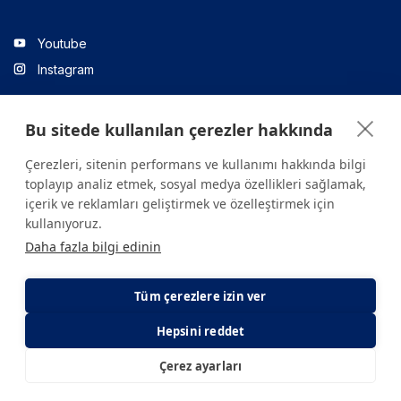
Youtube
Instagram
Bu sitede kullanılan çerezler hakkında
Linkedin
Çerezleri, sitenin performans ve kullanımı hakkında bilgi
toplayıp analiz etmek, sosyal medya özellikleri sağlamak,
içerik ve reklamları geliştirmek ve özelleştirmek için
Sitede yer alan tüm içerikler yalnızca bilgilendirme amaçlıdır.
kullanıyoruz.
Sağlığınızla ilgili sorularınız için mutlaka doktoruza ya da bir sağlık
Daha fazla bilgi edinin
kuruluşuna başvurunuz.
Copyright © 2026. Yeditepe Üniversitesi Hastanesi. Tüm hakları
saklıdır.
Tüm çerezlere izin ver
Hepsini reddet
Gizlilik ve Çerez Politikası
KVKK Aydınlatma Metni
Çerez ayarları
E-Randevu
E-Sonuç