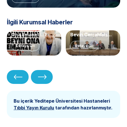
İlgili Kurumsal Haberler
Dünyanın Beyni
Dünyanın En Önemli
Ona Emanet… Prof.
Beyin Cerrahları
Dr. Uğur Türe
İstanbul'da Bir
Detaya Git
Detaya Git
Araya Geldi!
Bu içerik Yeditepe Üniversitesi Hastaneleri
Tıbbi Yayın Kurulu
tarafından hazırlanmıştır.