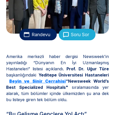
Randevu
Soru Sor
Amerika merkezli haber dergisi Newsweek'in
yayınladığı “Dünyanın En İyi Uzmanlaşmış
Hastaneleri” listesi açıklandı.
Prof. Dr. Uğur Türe
başkanlığındaki
Yeditepe Üniversitesi Hastaneleri
Beyin ve Sinir Cerrahisi
“Newsweek World’s
Best Specialized Hospitals"
sıralamasında yer
alarak, tüm bölümler içinde ülkemizden şu ana dek
bu listeye giren tek bölüm oldu.
“Bu Gelişme Gençlere Yol Açtı”