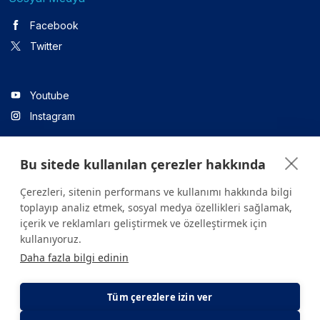
Facebook
Twitter
Youtube
Instagram
Bu sitede kullanılan çerezler hakkında
Linkedin
Çerezleri, sitenin performans ve kullanımı hakkında bilgi
toplayıp analiz etmek, sosyal medya özellikleri sağlamak,
içerik ve reklamları geliştirmek ve özelleştirmek için
Sitede yer alan tüm içerikler yalnızca bilgilendirme amaçlıdır.
kullanıyoruz.
Sağlığınızla ilgili sorularınız için mutlaka doktoruza ya da bir sağlık
Daha fazla bilgi edinin
kuruluşuna başvurunuz.
Copyright © 2026. Yeditepe Üniversitesi Hastanesi. Tüm hakları
saklıdır.
Tüm çerezlere izin ver