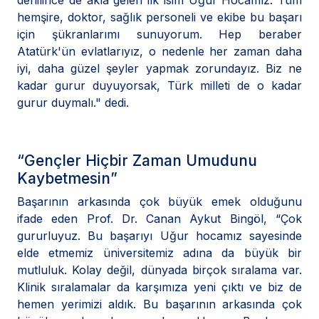
denilince de akla gelen ilk isim Uğur Hocamız. Tüm
hemşire, doktor, sağlık personeli ve ekibe bu başarı
için şükranlarımı sunuyorum. Hep beraber
Atatürk'ün evlatlarıyız, o nedenle her zaman daha
iyi, daha güzel şeyler yapmak zorundayız. Biz ne
kadar gurur duyuyorsak, Türk milleti de o kadar
gurur duymalı." dedi.
“Gençler Hiçbir Zaman Umudunu
Kaybetmesin”
Başarının arkasında çok büyük emek olduğunu
ifade eden Prof. Dr. Canan Aykut Bingöl, “Çok
gururluyuz. Bu başarıyı Uğur hocamız sayesinde
elde etmemiz üniversitemiz adına da büyük bir
mutluluk. Kolay değil, dünyada birçok sıralama var.
Klinik sıralamalar da karşımıza yeni çıktı ve biz de
hemen yerimizi aldık. Bu başarının arkasında çok