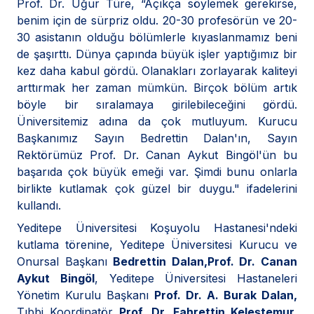
Prof. Dr. Uğur Türe, “Açıkça söylemek gerekirse,
benim için de sürpriz oldu. 20-30 profesörün ve 20-
30 asistanın olduğu bölümlerle kıyaslanmamız beni
de şaşırttı. Dünya çapında büyük işler yaptığımız bir
kez daha kabul gördü. Olanakları zorlayarak kaliteyi
arttırmak her zaman mümkün. Birçok bölüm artık
böyle bir sıralamaya girilebileceğini gördü.
Üniversitemiz adına da çok mutluyum. Kurucu
Başkanımız Sayın Bedrettin Dalan'ın, Sayın
Rektörümüz Prof. Dr. Canan Aykut Bingöl'ün bu
başarıda çok büyük emeği var. Şimdi bunu onlarla
birlikte kutlamak çok güzel bir duygu." ifadelerini
kullandı.
Yeditepe Üniversitesi Koşuyolu Hastanesi'ndeki
kutlama törenine, Yeditepe Üniversitesi Kurucu ve
Onursal Başkanı
Bedrettin Dalan,
Prof. Dr. Canan
Aykut Bingöl
, Yeditepe Üniversitesi Hastaneleri
Yönetim Kurulu Başkanı
Prof. Dr. A. Burak Dalan,
Tıbbi Koordinatör
Prof. Dr. Fahrettin Keleştemur,