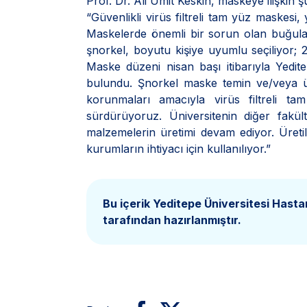
Prof. Dr. Ali Ümit Keskin, maskeye ilişkin şu 
“Güvenlikli virüs filtreli tam yüz maskesi
Maskelerde önemli bir sorun olan buğul
şnorkel, boyutu kişiye uyumlu seçiliyor; 2
Maske düzeni nisan başı itibarıyla Yedit
bulundu. Şnorkel maske temin ve/veya üre
korunmaları amacıyla virüs filtreli ta
sürdürüyoruz. Üniversitenin diğer fakült
malzemelerin üretimi devam ediyor. Üretil
kurumların ihtiyacı için kullanılıyor.”
Bu içerik Yeditepe Üniversitesi Hasta
tarafından hazırlanmıştır.