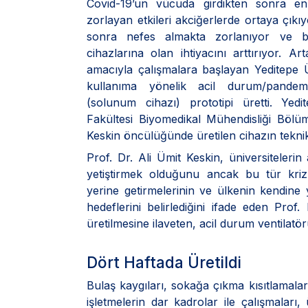
Covid-19’un vücuda girdikten sonra e
zorlayan etkileri akciğerlerde ortaya çıkı
sonra nefes almakta zorlanıyor ve b
cihazlarına olan ihtiyacını arttırıyor. 
amacıyla çalışmalara başlayan Yeditepe Ün
kullanıma yönelik acil durum/pandemi
(solunum cihazı) prototipi üretti. Yedi
Fakültesi Biyomedikal Mühendisliği Bölü
Keskin öncülüğünde üretilen cihazın teknik
Prof. Dr. Ali Ümit Keskin, üniversitelerin
yetiştirmek olduğunu ancak bu tür krizl
yerine getirmelerinin ve ülkenin kendine
hedeflerini belirlediğini ifade eden Pro
üretilmesine ilaveten, acil durum ventilatörü
Dört Haftada Üretildi
Bulaş kaygıları, sokağa çıkma kısıtlamalar
işletmelerin dar kadrolar ile çalışmalar