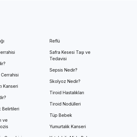
ığı
Reflü
errahisi
Safra Kesesi Taşı ve
Tedavisi
ir?
Sepsis Nedir?
 Cerrahisi
Skolyoz Nedir?
ı Kanseri
Tiroid Hastalıkları
ir?
Tiroid Nodülleri
Belirtileri
Tüp Bebek
ı ve
ozis
Yumurtalık Kanseri