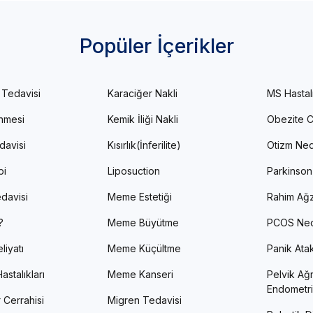
Popüler İçerikler
 Tedavisi
Karaciğer Nakli
MS Hastal
enmesi
Kemik İliği Nakli
Obezite C
davisi
Kısırlık(İnferilite)
Otizm Ned
pi
Liposuction
Parkinson
davisi
Meme Estetiği
Rahim Ağz
?
Meme Büyütme
PCOS Ned
liyatı
Meme Küçültme
Panik Atak 
astalıkları
Meme Kanseri
Pelvik Ağr
Endometri
 Cerrahisi
Migren Tedavisi