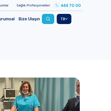
444 70 00
rumlar
Sağlık Profesyonelleri
urumsal
Bize Ulaşın
TR