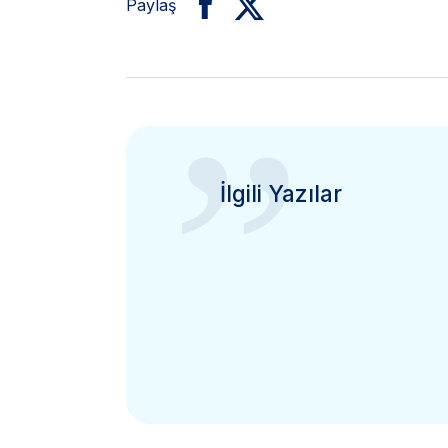
Paylaş
”
İlgili Yazılar