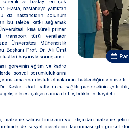
n önemli ve hastayı en çok
yor. Hasta, hastaneye yattıktan
u da hastanelerin solunum
Artan bu talebe katkı sağlamak
iversitesi, kısa süreli primer
 transport türü ventilatör
tepe Üniversitesi Mühendislik
mü Başkanı Prof. Dr. Ali Ümit
Ran
 testleri başarıyla sonuçlandı.
 asli görevinin eğitim ve kadro
erde sosyal sorumluluklarını
 yetme amacına destek olmalarının beklendiğini anımsattı. 
f. Dr. Keskin, dört hafta önce sağlık personelinin çok ih
 geliştirilmesi çalışmalarına da başladıklarını kaydetti.
ı, malzeme satıcısı firmaların yurt dışından malzeme getir
ı, üretimde de sosyal mesafenin korunması gibi güncel dur