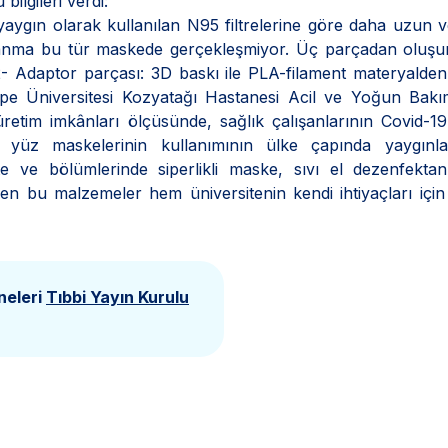
bilgileri verdi:
, yaygın olarak kullanılan N95 filtrelerine göre daha uzun
anma bu tür maskede gerçekleşmiyor. Üç parçadan oluşur:
- Adaptor parçası: 3D baskı ile PLA-filament materyalden üre
epe Üniversitesi Kozyatağı Hastanesi Acil ve Yoğun Bakım 
tim imkânları ölçüsünde, sağlık çalışanlarının Covid-19 h
m yüz maskelerinin kullanımının ülke çapında yaygınla
e ve bölümlerinde siperlikli maske, sıvı el dezenfektanı
en bu malzemeler hem üniversitenin kendi ihtiyaçları için 
neleri
Tıbbi Yayın Kurulu