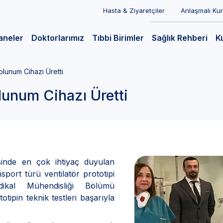
Hasta & Ziyaretçiler
Anlaşmalı Ku
aneler
Doktorlarımız
Tıbbi Birimler
Sağlık Rehberi
K
olunum Cihazı Üretti
lunum Cihazı Üretti
sinde en çok ihtiyaç duyulan
port türü ventilatör prototipi
edikal Mühendisliği Bölümü
otipin teknik testleri başarıyla