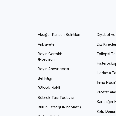
Akciğer Kanseri Belirtileri
Diyabet ve
Anksiyete
Diz Kireçl
Beyin Cerrahisi
Epilepsi Te
(Nörojirürji)
Histerosko
Beyin Anevrizması
Horlama Te
Bel Fıtığı
İnme Nedir
Böbrek Nakli
Prostat Ame
Böbrek Taşı Tedavisi
Karaciğer H
Burun Estetiği (Rinoplasti)
Kalp Damar