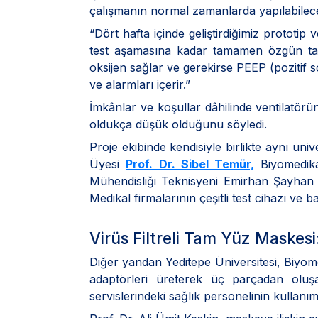
çalışmanın normal zamanlarda yapılabileceğ
“Dört hafta içinde geliştirdiğimiz prototip
test aşamasına kadar tamamen özgün ta
oksijen sağlar ve gerekirse PEEP (pozitif 
ve alarmları içerir.”
İmkânlar ve koşullar dâhilinde ventilatör
oldukça düşük olduğunu söyledi.
Proje ekibinde kendisiyle birlikte aynı üniv
Üyesi
Prof. Dr. Sibel Temür,
Biyomedika
Mühendisliği Teknisyeni Emirhan Şayhan v
Medikal firmalarının çeşitli test cihazı ve 
Virüs Filtreli Tam Yüz Maske
Diğer yandan Yeditepe Üniversitesi, Biyomed
adaptörleri üreterek üç parçadan oluşa
servislerindeki sağlık personelinin kullanı