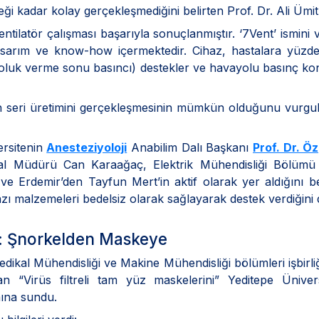
i kadar kolay gerçekleşmediğini belirten Prof. Dr. Ali Ümit 
 ventilatör çalışması başarıyla sonuçlanmıştır. ‘7Vent’ ismi
sarım ve know-how içermektedir. Cihaz, hastalara yüzd
soluk verme sonu basıncı) destekler ve havayolu basınç kon
ün seri üretimini gerçekleşmesinin mümkün olduğunu vurgula
ersitenin
Anesteziyoloji
Anabilim Dalı Başkanı
Prof. Dr. Ö
l Müdürü Can Karaağaç, Elektrik Mühendisliği Bölümü
e Erdemir’den Tayfun Mert’in aktif olarak yer aldığını bel
bazı malzemeleri bedelsiz olarak sağlayarak destek verdiğini d
si: Şnorkelden Maskeye
ikal Mühendisliği ve Makine Mühendisliği bölümleri işbirliğ
n “Virüs filtreli tam yüz maskelerini” Yeditepe Ünive
mına sundu.