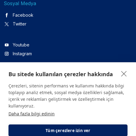
Sosyal Medya
Facebook
Twitter
Youtube
Instagram
Bu sitede kullanılan çerezler hakkında
Linkedin
Çerezleri, sitenin performans ve kullanımı hakkında bilgi
toplayıp analiz etmek, sosyal medya özellikleri sağlamak,
içerik ve reklamları geliştirmek ve özelleştirmek için
Sitede yer alan tüm içerikler yalnızca bilgilendirme amaçlıdır.
kullanıyoruz.
Sağlığınızla ilgili sorularınız için mutlaka doktoruza ya da bir sağlık
Daha fazla bilgi edinin
kuruluşuna başvurunuz.
Copyright © 2026. Yeditepe Üniversitesi Hastanesi. Tüm hakları
saklıdır.
Tüm çerezlere izin ver