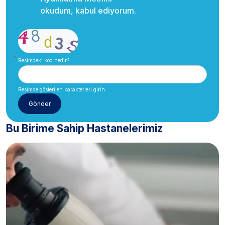
okudum, kabul ediyorum.
Resimdeki kod nedir?
Resimde gösterilen karakterleri girin.
Bu Birime Sahip Hastanelerimiz