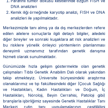
Parafinli tümör dokusu kesitlerinde özgün FISH ve
DNA analizleri
Kemik iliği örneğinde karyotip analizi, FISH ve DNA
analizleri ile yapılmaktadır.
Merkezimizde tanı almış ya da dış merkezlerden refere
edilen ailelere sonuçlarla ilgili detaylı bilgiler, ailedeki
diğer bireyler ve sonraki kuşaklara ait risk analizleri ve
bu risklere yönelik önleyici yöntemlerin planlanması
deneyimli uzmanımız tarafından genetik danışma
hizmeti olarak sunulmaktadır.
Günümüzde hızla gelişim göstermekte olan genetik
çalışmaları Tıbbi Genetik Anabilim Dalı olarak yakından
takip etmekteyiz. Üniversite bünyesindeki araştırma
olanaklarımız ve tıp fakültesindeki diğer (Çocuk Sağlığı
ve Hastalıkları, Kadın Hastalıkları ve Doğum, İç
Hastalıkları, Nöroloji, Beyin Cerrahisi, Patoloji gibi)
branşlarla işbirliğimiz sayesinde Genetik Hastalıklar Tanı
Merkezi rutin tanı uygulamalarının çeşitliliğini