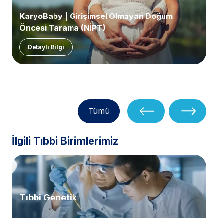
KaryoBaby | Girişimsel Olmayan Doğum
Öncesi Tarama (NİPT)
Detaylı Bilgi
Tümü
İlgili Tıbbi Birimlerimiz
Tıbbi Genetik