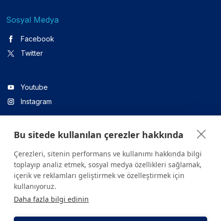
Sosyal Medya
Facebook
Twitter
Youtube
Instagram
Bu sitede kullanılan çerezler hakkında
Linkedin
Çerezleri, sitenin performans ve kullanımı hakkında bilgi
toplayıp analiz etmek, sosyal medya özellikleri sağlamak,
içerik ve reklamları geliştirmek ve özelleştirmek için
Sitede yer alan tüm içerikler yalnızca bilgilendirme amaçlıdır.
kullanıyoruz.
Sağlığınızla ilgili sorularınız için mutlaka doktoruza ya da bir sağlık
Daha fazla bilgi edinin
kuruluşuna başvurunuz.
Copyright © 2026. Yeditepe Üniversitesi Hastanesi. Tüm hakları