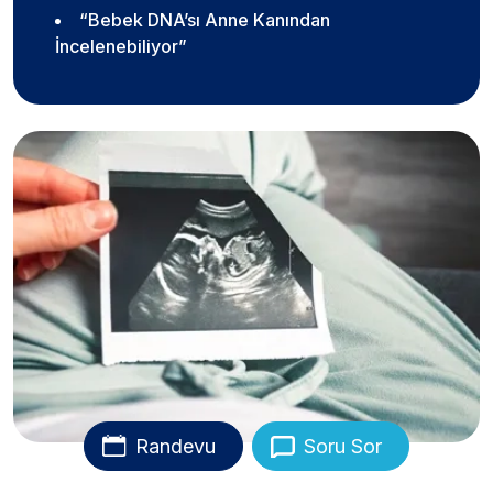
“Bebek DNA’sı Anne Kanından
İncelenebiliyor”
Randevu
Soru Sor