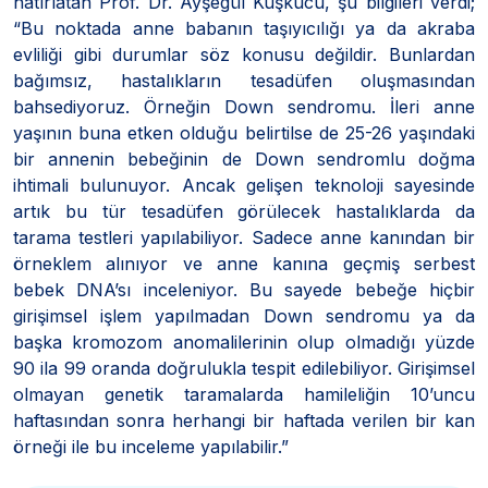
hatırlatan Prof. Dr. Ayşegül Kuşkucu, şu bilgileri verdi;
“Bu noktada anne babanın taşıyıcılığı ya da akraba
evliliği gibi durumlar söz konusu değildir. Bunlardan
bağımsız, hastalıkların tesadüfen oluşmasından
bahsediyoruz. Örneğin Down sendromu. İleri anne
yaşının buna etken olduğu belirtilse de 25-26 yaşındaki
bir annenin bebeğinin de Down sendromlu doğma
ihtimali bulunuyor. Ancak gelişen teknoloji sayesinde
artık bu tür tesadüfen görülecek hastalıklarda da
tarama testleri yapılabiliyor. Sadece anne kanından bir
örneklem alınıyor ve anne kanına geçmiş serbest
bebek DNA’sı inceleniyor. Bu sayede bebeğe hiçbir
girişimsel işlem yapılmadan Down sendromu ya da
başka kromozom anomalilerinin olup olmadığı yüzde
90 ila 99 oranda doğrulukla tespit edilebiliyor. Girişimsel
olmayan genetik taramalarda hamileliğin 10’uncu
haftasından sonra herhangi bir haftada verilen bir kan
örneği ile bu inceleme yapılabilir.”