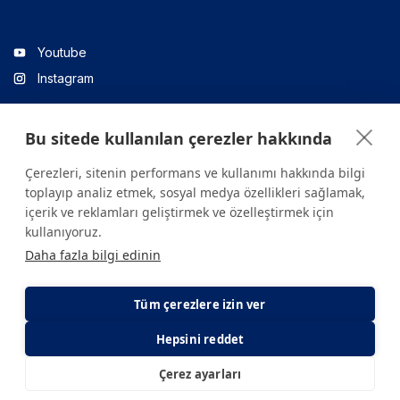
Youtube
Instagram
Bu sitede kullanılan çerezler hakkında
Linkedin
Çerezleri, sitenin performans ve kullanımı hakkında bilgi
toplayıp analiz etmek, sosyal medya özellikleri sağlamak,
içerik ve reklamları geliştirmek ve özelleştirmek için
Sitede yer alan tüm içerikler yalnızca bilgilendirme amaçlıdır.
kullanıyoruz.
Sağlığınızla ilgili sorularınız için mutlaka doktoruza ya da bir sağlık
Daha fazla bilgi edinin
kuruluşuna başvurunuz.
Copyright © 2026. Yeditepe Üniversitesi Hastanesi. Tüm hakları
saklıdır.
Tüm çerezlere izin ver
Hepsini reddet
Gizlilik ve Çerez Politikası
KVKK Aydınlatma Metni
Çerez ayarları
E-Randevu
E-Sonuç