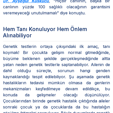
Dr. Ayşegül Kuşkucu
, “Hiçbir canlının, başka bir
canlının yüzde 100 sağlıklı olacağının garantisini
veremeyeceği unutulmamalı” diye konuştu.
Hem Tanı Konuluyor Hem Önlem
Alınabiliyor
Genetik testlerin ortaya çıkışındaki ilk amaç, tanı
koymak! Bir çocukta gelişim normal gitmediğinde,
büyüme beklenen şekilde gerçekleşmediğinde altta
yatan neden genetik testlerle saptanabiliyor. Ailenin de
dahil olduğu süreçte, sorunun hangi genden
kaynaklandığı tespit edilebiliyor. Şu aşamada genetik
hastalıkların tedavisi mümkün olmasa da genlerin
mekanizmaları keşfedilmeye devam edildikçe, bu
konuda da gelişmeler olacağı düşünülüyor.
Çocuklarından birinde genetik hastalık çıktığında aileler
sonraki çocuk ya da çocuklarda da bu hastalığın
görülme ihtimalini sorguluyor. Böyle durumlarda genetik