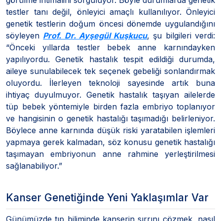
testler tanı değil, önleyici amaçlı kullanılıyor. Önleyici
genetik testlerin doğum öncesi dönemde uygulandığını
söyleyen
Prof. Dr. Ayşegül Kuşkucu
, şu bilgileri verdi:
“Önceki yıllarda testler bebek anne karnındayken
yapılıyordu. Genetik hastalık tespit edildiği durumda,
aileye sunulabilecek tek seçenek gebeliği sonlandırmak
oluyordu. İlerleyen teknoloji sayesinde artık buna
ihtiyaç duyulmuyor. Genetik hastalık taşıyan ailelerde
tüp bebek yöntemiyle birden fazla embriyo toplanıyor
ve hangisinin o genetik hastalığı taşımadığı belirleniyor.
Böylece anne karnında düşük riski yaratabilen işlemleri
yapmaya gerek kalmadan, söz konusu genetik hastalığı
taşımayan embriyonun anne rahmine yerleştirilmesi
sağlanabiliyor.”
Kanser Genetiğinde Yeni Yaklaşımlar Var
Günümüzde tıp biliminde kanserin sırrını çözmek, nasıl