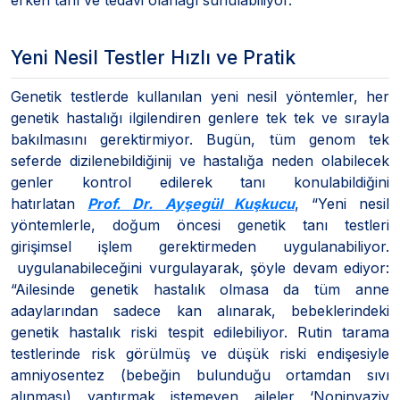
Yeni Nesil Testler Hızlı ve Pratik
Genetik testlerde kullanılan yeni nesil yöntemler, her
genetik hastalığı ilgilendiren genlere tek tek ve sırayla
bakılmasını gerektirmiyor. Bugün, tüm genom tek
seferde dizilenebildiğinij ve hastalığa neden olabilecek
genler kontrol edilerek tanı konulabildiğini
hatırlatan
Prof. Dr. Ayşegül Kuşkucu
, “Yeni nesil
yöntemlerle, doğum öncesi genetik tanı testleri
girişimsel işlem gerektirmeden uygulanabiliyor.
uygulanabileceğini vurgulayarak, şöyle devam ediyor:
“Ailesinde genetik hastalık olmasa da tüm anne
adaylarından sadece kan alınarak, bebeklerindeki
genetik hastalık riski tespit edilebiliyor. Rutin tarama
testlerinde risk görülmüş ve düşük riski endişesiyle
amniyosentez (bebeğin bulunduğu ortamdan sıvı
alınması) yaptırmak istemeyen aileler ‘Noninvaziv