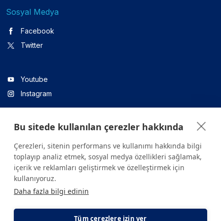
Sosyal Medya
Facebook
Twitter
Youtube
Instagram
Bu sitede kullanılan çerezler hakkında
Linkedin
Çerezleri, sitenin performans ve kullanımı hakkında bilgi
toplayıp analiz etmek, sosyal medya özellikleri sağlamak,
içerik ve reklamları geliştirmek ve özelleştirmek için
Sitede yer alan tüm içerikler yalnızca bilgilendirme amaçlıdır.
kullanıyoruz.
Sağlığınızla ilgili sorularınız için mutlaka doktoruza ya da bir sağlık
Daha fazla bilgi edinin
kuruluşuna başvurunuz.
Copyright © 2026. Yeditepe Üniversitesi Hastanesi. Tüm hakları
saklıdır.
Tüm çerezlere izin ver