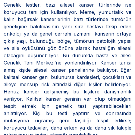
Genetik testler, bazı ailesel kanser türlerinde ise
koruyucu tanı için kullanılıyor. Meme, yumurtalık ve
kalın bağırsak kanserlerinin bazı türlerinde tümörün
genetiğine bakılmasının yanı sıra hastayı takip eden
onkoloji ya da genel cerrahi uzmanı, kanserin ortaya
çıkış yaşı, bulunduğu bölge, tümörün patolojik yapısı
ve aile öyküsünü göz önüne alarak hastalığın ailesel
olacağını düşünebiliyor. Bu durumda hasta ve ailesi
Genetik Tanı Merkezi’ne yönlendiriliyor. Kanser tanısı
almış kişide ailesel kanser panellerine bakılıyor. Eğer
kalıtsal kanser geni bulunursa kardeşleri, çocukları ve
aileye mensup risk altındaki diğer kişiler belirleniyor.
Henüz kanser gelişmemiş bu kişilere danışmanlık
veriliyor. Kalıtsal kanser geninin var olup olmadığını
tespit etmek için genetik test yaptırabilecekleri
anlatılıyor. Kişi bu testi yaptırır ve sonrasında
mutasyona uğramış geni taşıdığı tespit edilirse;
koruyucu tedaviler, daha erken ya da daha sık takiple
erken tanı ve tedavi olanağı sunulabiliyor.