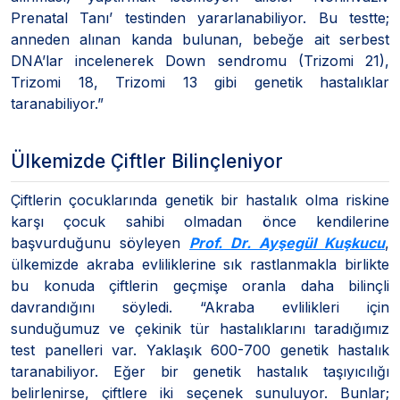
Prenatal Tanı’ testinden yararlanabiliyor. Bu testte;
anneden alınan kanda bulunan, bebeğe ait serbest
DNA’lar incelenerek Down sendromu (Trizomi 21),
Trizomi 18, Trizomi 13 gibi genetik hastalıklar
taranabiliyor.”
Ülkemizde Çiftler Bilinçleniyor
Çiftlerin çocuklarında genetik bir hastalık olma riskine
karşı çocuk sahibi olmadan önce kendilerine
başvurduğunu söyleyen
Prof. Dr. Ayşegül Kuşkucu
,
ülkemizde akraba evliliklerine sık rastlanmakla birlikte
bu konuda çiftlerin geçmişe oranla daha bilinçli
davrandığını söyledi. “Akraba evlilikleri için
sunduğumuz ve çekinik tür hastalıklarını taradığımız
test panelleri var. Yaklaşık 600-700 genetik hastalık
taranabiliyor. Eğer bir genetik hastalık taşıyıcılığı
belirlenirse, çiftlere iki seçenek sunuluyor. Bunlar;