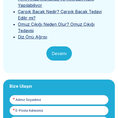
Yapılabiliyor
Çarpık Bacak Nedir? Çarpık Bacak Tedavi
Edilir mi?
Omuz Çıkığı Neden Olur? Omuz Çıkığı
Tedavisi
Diz Önü Ağrısı
Devamı
Bize Ulaşın
Adınız
Soyadınız
E-
Posta