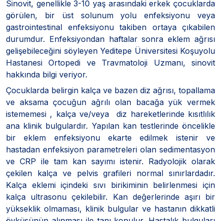
Sinovit, genellikle 3-10 yaş arasındaki erkek çocuklarda
görülen, bir üst solunum yolu enfeksiyonu veya
gastrointestinal enfeksiyonu takiben ortaya çıkabilen
durumdur. Enfeksiyondan haftalar sonra eklem ağrısı
gelişebileceğini söyleyen Yeditepe Üniversitesi Koşuyolu
Hastanesi Ortopedi ve Travmatoloji Uzmanı, sinovit
hakkında bilgi veriyor.
Çocuklarda belirgin kalça ve bazen diz ağrısı, topallama
ve aksama çocuğun ağrılı olan bacağa yük vermek
istememesi , kalça ve/veya diz hareketlerinde kısıtlılık
ana klinik bulgulardır. Yapılan kan testlerinde öncelikle
bir eklem enfeksiyonu ekarte edilmek istenir ve
hastadan enfeksiyon parametreleri olan sedimentasyon
ve CRP ile tam kan sayımı istenir. Radyolojik olarak
çekilen kalça ve pelvis grafileri normal sınırlardadır.
Kalça eklemi içindeki sıvı birikiminin belirlenmesi için
kalça ultrasonu çekilebilir. Kan değerlerinde aşırı bir
yükseklik olmaması, klinik bulgular ve hastanın dikkatli
öyküsünün alınması ile tanı konulur. Hastalık bulguları