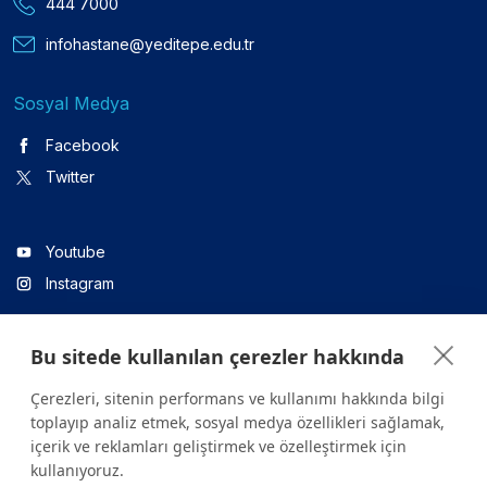
444 7000
infohastane@yeditepe.edu.tr
Sosyal Medya
Facebook
Twitter
Youtube
Instagram
Bu sitede kullanılan çerezler hakkında
Linkedin
Çerezleri, sitenin performans ve kullanımı hakkında bilgi
toplayıp analiz etmek, sosyal medya özellikleri sağlamak,
içerik ve reklamları geliştirmek ve özelleştirmek için
Sitede yer alan tüm içerikler yalnızca bilgilendirme amaçlıdır.
kullanıyoruz.
Sağlığınızla ilgili sorularınız için mutlaka doktoruza ya da bir sağlık