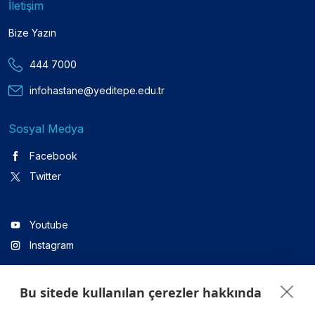
İletişim
Bize Yazın
444 7000
infohastane@yeditepe.edu.tr
Sosyal Medya
Facebook
Twitter
Youtube
Instagram
Bu sitede kullanılan çerezler hakkında
Linkedin