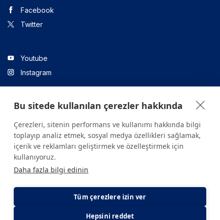
Facebook
Twitter
Youtube
Instagram
Bu sitede kullanılan çerezler hakkında
Linkedin
Çerezleri, sitenin performans ve kullanımı hakkında bilgi
toplayıp analiz etmek, sosyal medya özellikleri sağlamak,
içerik ve reklamları geliştirmek ve özelleştirmek için
Sitede yer alan tüm içerikler yalnızca bilgilendirme amaçlıdır.
kullanıyoruz.
Sağlığınızla ilgili sorularınız için mutlaka doktoruza ya da bir sağlık
Daha fazla bilgi edinin
kuruluşuna başvurunuz.
Copyright © 2026. Yeditepe Üniversitesi Hastanesi. Tüm hakları
saklıdır.
Tüm çerezlere izin ver
Hepsini reddet
Gizlilik ve Çerez Politikası
KVKK Aydınlatma Metni