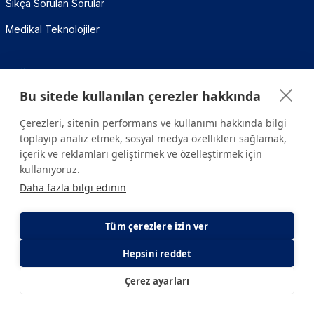
Sıkça Sorulan Sorular
Medikal Teknolojiler
Sağlık Hesaplama Araçları
Bu sitede kullanılan çerezler hakkında
Vücut Kitle İndeksi (VKİ) Hesaplama
Çerezleri, sitenin performans ve kullanımı hakkında bilgi
Metabolizma Yaşı Hesaplama
toplayıp analiz etmek, sosyal medya özellikleri sağlamak,
Gebelik Hesaplama
içerik ve reklamları geliştirmek ve özelleştirmek için
kullanıyoruz.
Kalori İhtiyacı Hesaplama
Daha fazla bilgi edinin
İletişim
Tüm çerezlere izin ver
Bize Yazın
Hepsini reddet
444 7000
Çerez ayarları
E-Randevu
E-Sonuç
infohastane@yeditepe.edu.tr