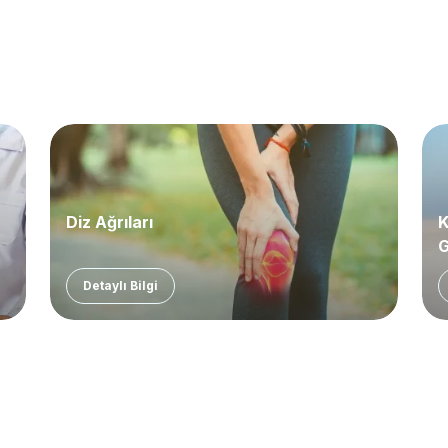
Diz Ağrıları
K
G
Detaylı Bilgi