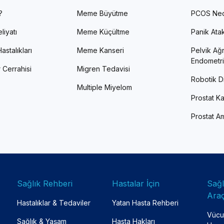
?
Meme Büyütme
PCOS Ned
liyatı
Meme Küçültme
Panik Atak 
astalıkları
Meme Kanseri
Pelvik Ağr
Endometri
 Cerrahisi
Migren Tedavisi
Robotik Di
Multiple Miyelom
Prostat Ka
Prostat Am
Sağlık Rehberi
Hastalar İçin
Sağ
Araç
Hastalıklar & Tedaviler
Yatan Hasta Rehberi
Vücut
Sağlık & Yaşam
Hasta Hakları