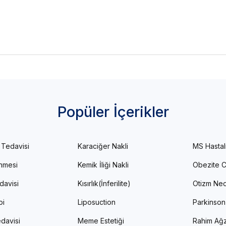
Popüler İçerikler
 Tedavisi
Karaciğer Nakli
MS Hastal
enmesi
Kemik İliği Nakli
Obezite C
davisi
Kısırlık(İnferilite)
Otizm Ned
pi
Liposuction
Parkinson
davisi
Meme Estetiği
Rahim Ağz