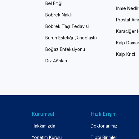
Bel Fıtığı
İnme Nedir
Böbrek Nakli
Prostat Ame
Böbrek Taşı Tedavisi
Karaciğer H
Burun Estetiği (Rinoplasti)
Kalp Damar
Boğaz Enfeksiyonu
Kalp Krizi
Diz Ağrıları
Kurumsal
Hızlı Erişim
Hakkımızda
Doktorlarımız
Yönetim Kurulu
Tıbbi Birimler