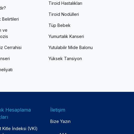
Tiroid Hastalıkları
ir?
Tiroid Nodülleri
Belirtileri
Tüp Bebek
ı ve
ozis
Yumurtalık Kanseri
z Cerrahisi
Yutulabilir Mide Balonu
nseri
Yüksek Tansiyon
eliyatı
lık Hesaplama
İletişim
ları
Bize Yazın
 Kitle İndeksi (VKİ)