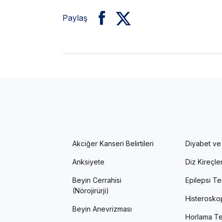
Paylaş
Akciğer Kanseri Belirtileri
Diyabet ve
Anksiyete
Diz Kireçl
Beyin Cerrahisi
Epilepsi Te
(Nörojirürji)
Histerosko
Beyin Anevrizması
Horlama Te