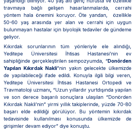
yaşandığı biliniyor. 40 yaş altı genç nüfusta ve özellikle
travmaya bağlı gelişen hasarlanmalarda, cerrahi
yöntem hala önemini koruyor. Öte yandan, özellikle
50-60 yaş arasında yer alan ve cerrahi için uygun
bulunmayan hastalar için biyolojik tedaviler de gündeme
geliyor.
Kıkırdak sorunlarının tüm yönleriyle ele alındığı,
Yeditepe Üniversitesi İhtisas Hastanesi’nin ev
sahipliğinde gerçekleştirilen sempozyumda, “
Donörden
Yapılan Kıkırdak Nakli
”nin yakın gelecekte ülkemizde
de yapılabileceği ifade edildi. Konuyla ilgili bilgi veren,
Yeditepe Üniversitesi İhtisas Hastanesi Ortopedi ve
Travmatoloji uzmanı
,
“Uzun yıllardır yurtdışında yapılan
ve son derece başarılı sonuçlara ulaşılan “Donörden
Kıkırdak Nakli’nin” yirmi yıllık takiplerinde, yüzde 70-80
başarı elde edildiği görülüyor. Bu yöntemin kıkırdak
tedavisinde kullanılması konusunda ülkemizde de
girişimler devam ediyor” diye konuştu.