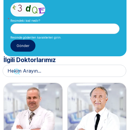
Resimdeki kod nedir?
Resimde gösterilen karakterleri girin.
İlgili Doktorlarımız