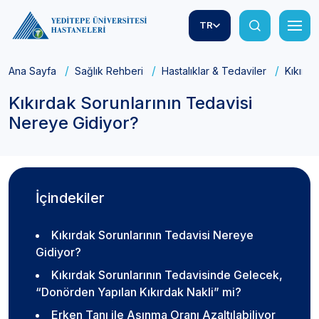
TR
Ana Sayfa
Sağlık Rehberi
Hastalıklar & Tedaviler
Kıkırda
Kıkırdak Sorunlarının Tedavisi
Nereye Gidiyor?
İçindekiler
Kıkırdak Sorunlarının Tedavisi Nereye
Gidiyor?
Kıkırdak Sorunlarının Tedavisinde Gelecek,
“Donörden Yapılan Kıkırdak Nakli” mi?
Erken Tanı ile Aşınma Oranı Azaltılabiliyor