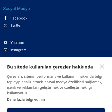
Sosyal Medya
Facebook
Twitter
Youtube
Instagram
Bu sitede kullanılan çerezler hakkında
Linkedin
Çerezleri, sitenin performans ve kullanımı hakkında bilgi
toplayıp analiz etmek, sosyal medya özellikleri sağlamak,
içerik ve reklamları geliştirmek ve özelleştirmek için
Sitede yer alan tüm içerikler yalnızca bilgilendirme amaçlıdır.
kullanıyoruz.
Sağlığınızla ilgili sorularınız için mutlaka doktoruza ya da bir sağlık
Daha fazla bilgi edinin
kuruluşuna başvurunuz.
Copyright © 2026. Yeditepe Üniversitesi Hastanesi. Tüm hakları
saklıdır.