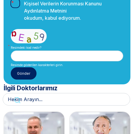
Kişisel Verilerin Korunması Kanunu
Aydınlatma Metnini
okudum, kabul ediyorum.
Resimdeki kod nedir?
Resimde gösterilen karakterleri girin.
İlgili Doktorlarımız