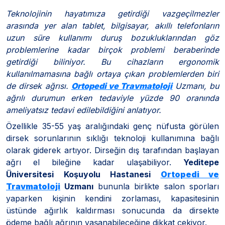
Teknolojinin hayatımıza getirdiği vazgeçilmezler
arasında yer alan tablet, bilgisayar, akıllı telefonların
uzun süre kullanımı duruş bozukluklarından göz
problemlerine kadar birçok problemi beraberinde
getirdiği biliniyor. Bu cihazların ergonomik
kullanılmamasına bağlı ortaya çıkan problemlerden biri
de dirsek ağrısı.
Ortopedi ve Travmatoloji
Uzmanı
, bu
ağrılı durumun erken tedaviyle yüzde 90 oranında
ameliyatsız tedavi edilebildiğini anlatıyor.
Özellikle 35-55 yaş aralığındaki genç nüfusta görülen
dirsek sorunlarının sıklığı teknoloji kullanımına bağlı
olarak giderek artıyor. Dirseğin dış tarafından başlayan
ağrı el bileğine kadar ulaşabiliyor.
Yeditepe
Üniversitesi Koşuyolu Hastanesi
Ortopedi ve
Travmatoloji
Uzmanı
bununla birlikte salon sporları
yaparken kişinin kendini zorlaması, kapasitesinin
üstünde ağırlık kaldırması sonucunda da dirsekte
ödeme bağlı ağrının yaşanabileceğine dikkat çekiyor.